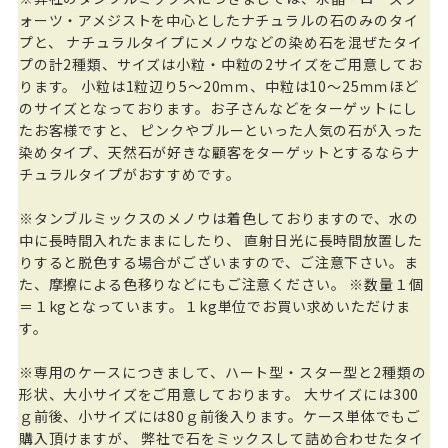
ォーツ・アメジストを中心としたナチュラルの石のみのタイ
プと、 ナチュラルタイプにメノウなどの染め石を混ぜたタイ
プの計2種類、サイズは小粒・中粒の2サイズをご用意してお
ります。 小粒は1粒辺り5～20ｍｍ、中粒は10～25ｍｍほど
のサイズとなっております。お子さんなどをターゲットにし
たお客様ですと、 ピンクやブルーといった人気の石が入った
染めタイプ、天然石が好きな顧客をターゲットとするならナ
チュラルタイプがおすすめです。
※タンブルミックスのメノウは着色しておりますので、水の
中に長時間入れたままにしたり、 直射日光に長時間放置した
りすると脱色する場合がございますので、ご注意下さい。ま
た、摩擦による色移りなどにもご注意ください。 ※数量１個
＝１kgとなっています。１kg単位でお買い求めいただけま
す。
※専用のケースにつきまして、ハート型・スター型と2種類の
形状、大小サイズをご用意しております。 大サイズには300
ｇ前後、小サイズには80ｇ前後入ります。ケース単体でもご
購入頂けますが、 弊社で石をミックスして詰め合わせたタイ