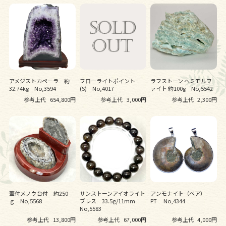
アメジストカペーラ 約
フローライトポイント
ラフストーン ヘミモルフ
32.74kg No,3594
(S) No,4017
ァイト 約100g No,5542
参考上代
654,800円
参考上代
3,000円
参考上代
2,300円
蓋付メノウ台付 約250
サンストーンアイオライト
アンモナイト（ペア）
ｇ No,5568
ブレス 33.5g/11mm
PT No,4344
No,5583
参考上代
13,800円
参考上代
67,000円
参考上代
4,000円