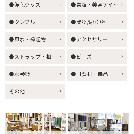
●浄化グッズ
●岩塩・美容アイテム
●タンブル
●置物/彫り物
●風水・縁起物
●アクセサリー
●ストラップ・根付・キーホルダー
●ビーズ
●水琴鈴
●副資材・備品
その他