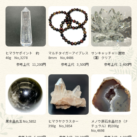
ヒマラヤポイント 約
マルチタイガーアイブレス
サンキャッチャー置物
40g No,3278
8mm No,4486
（蓮）クリア
参考上代
11,200円
参考上代
3,500円
参考上代
2,400円
黒水晶丸玉 No,5852
ヒマラヤクラスター
メノウ原石水晶付き（ナ
390g No,3854
チュラル）約200g
No,4698
参考上代
5,000円
参考上代
70,200円
参考上代
4,000円