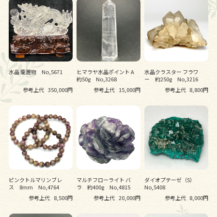
水晶 龍置物 No,5671
ヒマラヤ水晶ポイント A
水晶クラスター フラワ
約50g No,3268
ー 約250g No,3216
参考上代
350,000円
参考上代
15,000円
参考上代
8,800円
ピンクトルマリンブレ
マルチフローライト バ
ダイオプテーゼ（S）
ス 8mm No,4764
ラ 約400g No,4815
No,5408
参考上代
8,500円
参考上代
20,000円
参考上代
8,000円