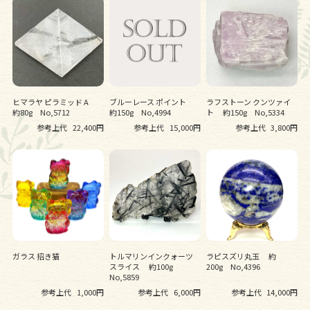
ヒマラヤ ピラミッド A
ブルーレース ポイント
ラフストーン クンツァイ
約80g No,5712
約150g No,4994
ト 約150g No,5334
参考上代
22,400円
参考上代
15,000円
参考上代
3,800円
ガラス 招き猫
トルマリンインクォーツ
ラピスズリ丸玉 約
スライス 約100g
200g No,4396
No,5859
参考上代
1,000円
参考上代
6,000円
参考上代
14,000円