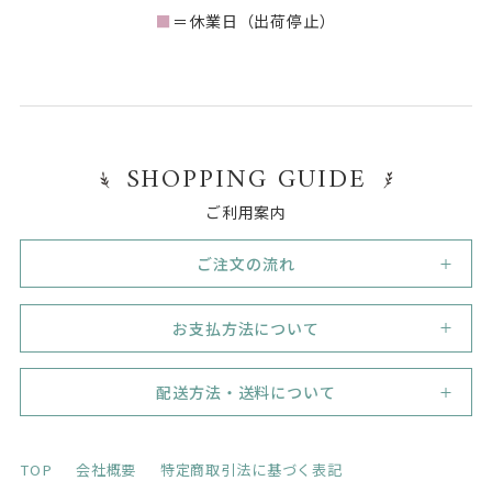
■
＝休業日（出荷停止）
SHOPPING GUIDE
ご利用案内
ご注文の流れ
1
新規会員登録
お支払方法について
初めてご利用のお客様は、まずは新規会員登録（無料）
を行って下さい。
代金引換
必須事項をご記入いただき、業態 / 業種や販売形態がわ
代引き手数料330円（税込）。但し33,000円（税込）の
配送方法・送料について
かるよう、ネットショップのＵＲＬ、会社のホームペー
ご注文で代引き手数料無料！
ジなど記入もれのないようにお願いします。
宅配便：日本郵便ゆうパック
弊社の登録の認証が済みましたら、会員登録完了のご報
銀行振り込み
TOP
会社概要
特定商取引法に基づく表記
告を、ご登録メールアドレス宛にご連絡いたします。
※お振込み手数料は、お客さまのご負担とさせて頂きま