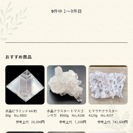
9
件中 1〜9件目
おすすめ商品
水晶ピラミッド AA 約
水晶クラスター トマスゴ
ヒマラヤクラスター
80g No,4803
ンサガ 約60g No,4186
4120g No,4337
参考上代
20,000円
参考上代
7,200円
参考上代
741,600円