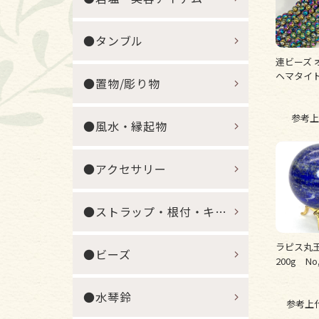
●タンブル
連ビーズ 
ヘマタイ
●置物/彫り物
参考上
●風水・縁起物
●アクセサリー
●ストラップ・根付・キーホルダー
ラピス丸
●ビーズ
200g No,
●水琴鈴
参考上