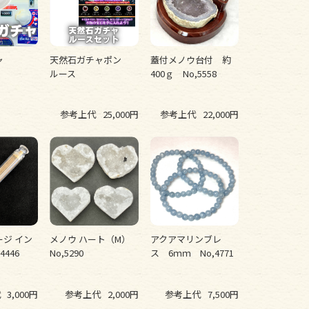
ャ
天然石ガチャポン
蓋付メノウ台付 約
ルース
400ｇ No,5558
参考上代
25,000円
参考上代
22,000円
ジ イン
メノウ ハート（M）
アクアマリンブレ
4446
No,5290
ス 6ｍｍ No,4771
代
3,000円
参考上代
2,000円
参考上代
7,500円