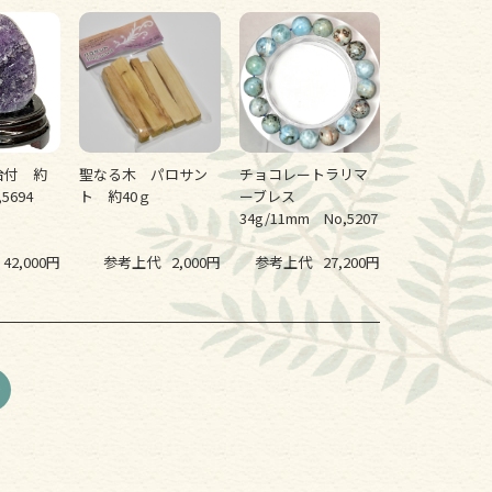
台付 約
聖なる木 パロサン
チョコレートラリマ
5694
ト 約40ｇ
ーブレス
34g/11mm No,5207
42,000円
参考上代
2,000円
参考上代
27,200円