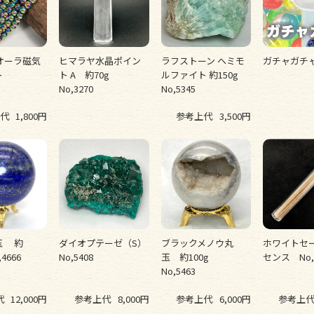
オーラ磁気
ヒマラヤ水晶ポイン
ラフストーン ヘミモ
ガチャガチ
ト
ト A 約70g
ルファイト 約150g
No,3270
No,5345
代
1,800円
参考上代
3,500円
玉 約
ダイオプテーゼ（S）
ブラックメノウ丸
ホワイトセー
4666
No,5408
玉 約100g
センス No,
No,5463
代
12,000円
参考上代
8,000円
参考上代
6,000円
参考上