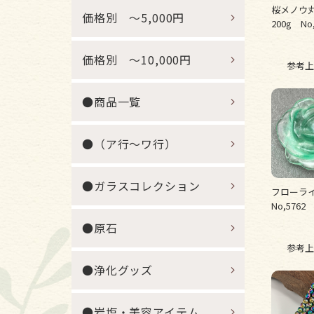
桜メノウ
価格別 ～5,000円
200g No,
価格別 ～10,000円
参考上
●商品一覧
●（ア行～ワ行）
●ガラスコレクション
フローラ
No,5762
●原石
参考上
●浄化グッズ
●岩塩・美容アイテム