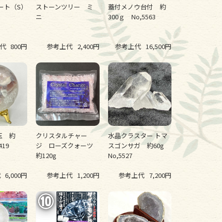
ート（S）
ストーンツリー ミ
蓋付メノウ台付 約
ニ
300ｇ No,5563
代
800円
参考上代
2,400円
参考上代
16,500円
玉 約
クリスタルチャー
水晶クラスター トマ
419
ジ ローズクォーツ
スゴンサガ 約60g
約120g
No,5527
代
6,000円
参考上代
1,200円
参考上代
7,200円