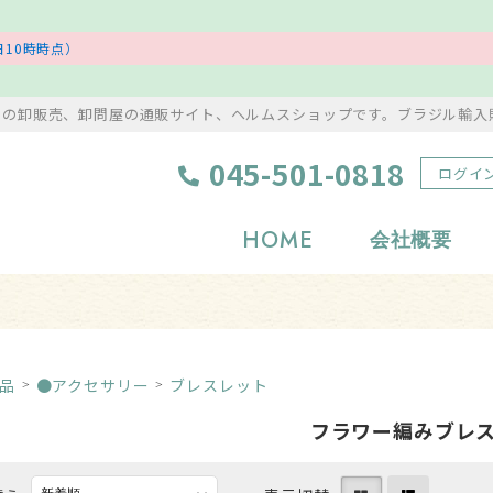
10時時点）
ンの卸販売、卸問屋の通販サイト、ヘルムスショップです。ブラジル輸入
045-501-0818
ログイ
HOME
会社概要
浄化グッズ
置物・彫り物
岩塩・美容アイテム
風水・縁起物
品
●アクセサリー
ブレスレット
タンブル
アクセサリー
フラワー編みブレ
原石
ストラップ・根付