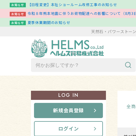
【日程変更】本社ショールーム改修工事のお知らせ
お知らせ
令和８年熊本地震に伴うお荷物配達への影響について（8月3日
お知らせ
夏季休業期間のお知らせ
お知らせ
天然石・パワーストー
商品一覧（ア行～ワ行）
LOG IN
新着商品一覧
全商
新規会員登録
その他
ログイン