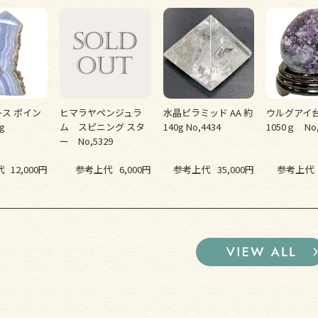
ス ポイン
ヒマラヤペンジュラ
水晶ピラミッド AA 約
ウルグアイ
0g
ム スピニング スタ
140g No,4434
1050ｇ No,
ー No,5329
代
12,000円
参考上代
6,000円
参考上代
35,000円
参考上代