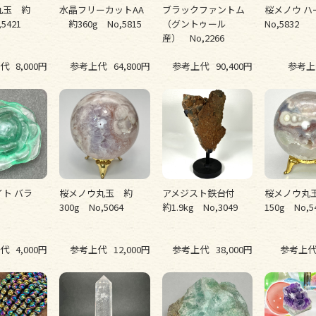
丸玉 約
水晶フリーカットAA
ブラックファントム
桜メノウ ハ
5421
約360g No,5815
（グントゥール
No,5832
産） No,2266
代
8,000円
参考上代
64,800円
参考上代
90,400円
参考上
イト バラ
桜メノウ丸玉 約
アメジスト鉄台付
桜メノウ丸
300g No,5064
約1.9kg No,3049
150g No,5
代
4,000円
参考上代
12,000円
参考上代
38,000円
参考上