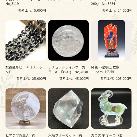
No,5119
200g No,3864
参考上代
5,000円
参考上代
24,000円
水晶龍彫ビーズ（ブラッ
ナチュラルレインボー丸
彩色 不動明王 立像
ク）
玉 A 約300g No,4830
11.5cm（柘植）
参考上代
25,000円
参考上代
45,000円
参考上代
105,000円
ヒマラヤ丸玉 A 約
水晶フリーカット 約
ガラス 羊 オーラ（S）