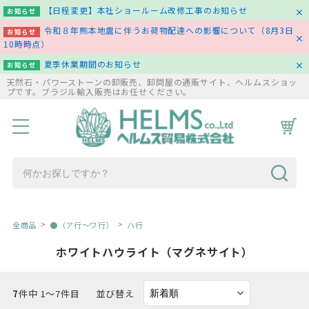
【日程変更】本社ショールーム改修工事のお知らせ
お知らせ
令和８年熊本地震に伴うお荷物配達への影響について（8月3日
お知らせ
10時時点）
夏季休業期間のお知らせ
お知らせ
天然石・パワーストーンの卸販売、卸問屋の通販サイト、ヘルムスショッ
プです。ブラジル輸入販売はお任せください。
HOME
商品一覧
コラム
お問い合わせ
全商品
●（ア行～ワ行）
ハ行
ホワイトハウライト（マグネサイト）
7
件中 1〜7件目
並び替え