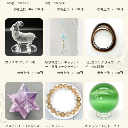
1670g No,4317
50g No,5437
参考上代
467,600円
参考上代
4,000円
参考上代
2,500円
ガラス 羊 クリア（M）
結び根付サンキャッチャ
☆山型リング タイガーア
ー（ミルキークォーツ）
イ No,5280
参考上代
3,500円
参考上代
1,000円
参考上代
1,500円
アステロイド（アメジス
ルチルブレス
キャッツアイ丸玉 グリー