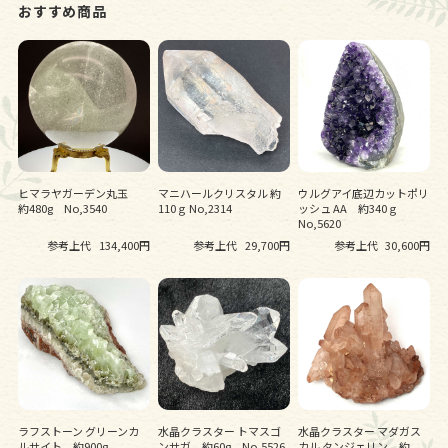
おすすめ商品
ヒマラヤガーデン丸玉
マニハールクリスタル 約
ウルグアイ底辺カットポリ
約480g No,3540
110ｇ No,2314
ッシュ AA 約340ｇ
No,5620
参考上代
134,400円
参考上代
29,700円
参考上代
30,600円
ラフストーン グリーンカ
水晶クラスター トマスゴ
水晶クラスター マダガス
ルサイト 約900g
ンサガ 約60g No,5526
カル タンジェリン 約