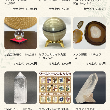
No,5607
50g No,4940
参考上代
11,700円
参考上代
7,200円
参考上代
2,300円
水晶宝珠(練り) No,1289
ゼブラカルサイト丸玉
メノウ薄板 (ナチュラ
S No,5471
ル)
参考上代
20,000円
参考上代
5,000円
参考上代
900円
水晶ポイント 約100g
天然石すくいどりパネル
ヒマラヤクラスター