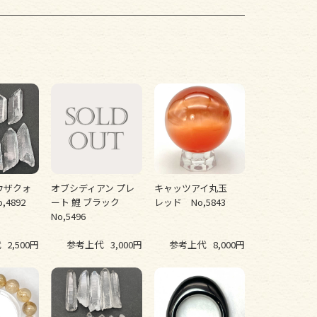
ウザクォ
オブシディアン プレ
キャッツアイ丸玉
4892
ート 鯉 ブラック
レッド No,5843
No,5496
代
2,500円
参考上代
3,000円
参考上代
8,000円