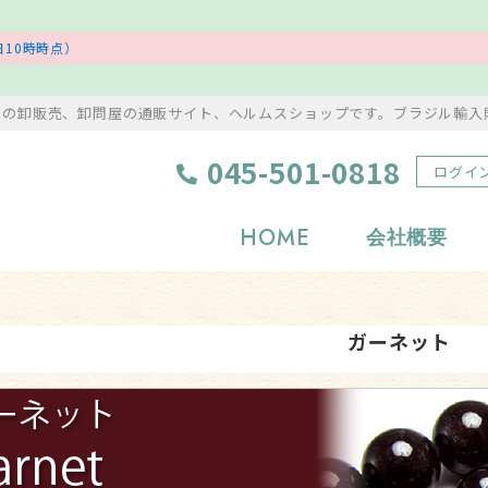
10時時点）
ンの卸販売、卸問屋の通販サイト、ヘルムスショップです。ブラジル輸入
045-501-0818
ログイ
HOME
会社概要
浄化グッズ
置物・彫り物
ガーネット
岩塩・美容アイテム
風水・縁起物
タンブル
アクセサリー
原石
ストラップ・根付