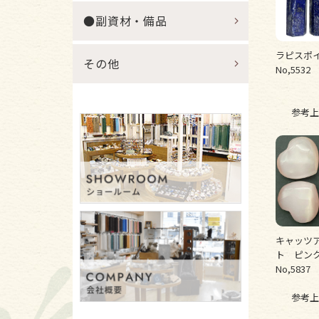
●副資材・備品
ラピスポ
その他
No,5532
参考上
キャッツア
ト ピン
No,5837
参考上