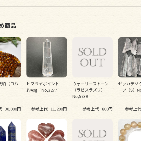
め商品
琥珀（コハ
ヒマラヤポイント
ウォーリーストーン
ゼッカデソ
約40g No,3277
（ラピスラズリ）
ーツ（S）No,
No,5739
代
30,000円
参考上代
11,200円
参考上代
800円
参考上