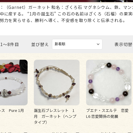
ビーズ パーツ
：（Garnet）ガーネット 和名：ざくろ石 マグネシウム、鉄、
中に産する。 “1月の誕生石” この石の名前はざくろ（石榴）の果
努力を実らせる、勝利へ導く、不安感を取り除くと伝承される。
 1〜8件目
並び替え
表示切替
 Pure 1月
誕生石ブレスレット 1
ブエナ・スエルテ 恋愛
月 ガーネット（ヘンプ
L6 恋愛関係の発展
タイプ）