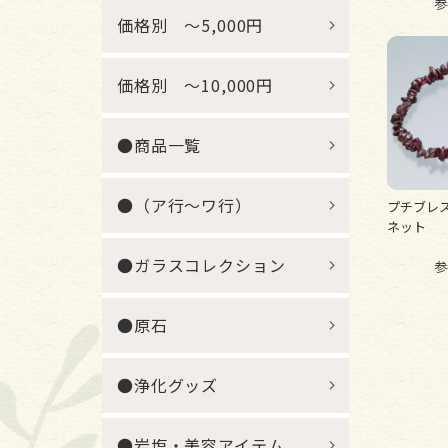
参
価格別 ～5,000円
価格別 ～10,000円
●商品一覧
●（ア行～ワ行）
プチブレ
ネット
●ガラスコレクション
参
●原石
●浄化グッズ
●岩塩・美容アイテム