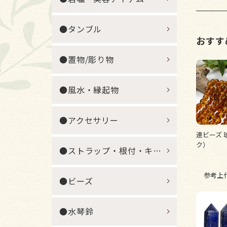
●タンブル
おすす
●置物/彫り物
●風水・縁起物
●アクセサリー
連ビーズ 
ク）
●ストラップ・根付・キーホルダー
参考上
●ビーズ
●水琴鈴