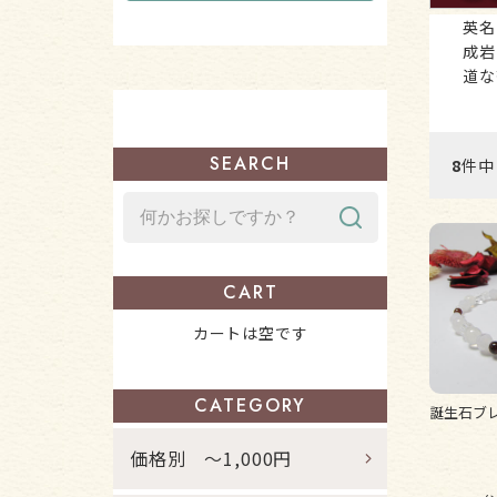
英名
成岩
道な
SEARCH
8
件中
CART
カートは空です
CATEGORY
誕生石ブレス
価格別 ～1,000円