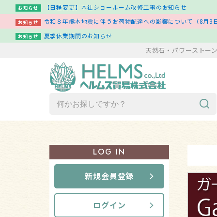
【日程変更】本社ショールーム改修工事のお知らせ
お知らせ
令和８年熊本地震に伴うお荷物配達への影響について（8月3日
お知らせ
夏季休業期間のお知らせ
お知らせ
天然石・パワーストー
商品一覧（ア行～ワ行）
LOG IN
新着商品一覧
新規会員登録
その他
ログイン