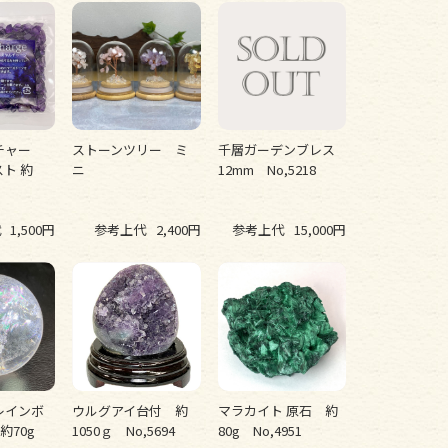
チャー
ストーンツリー ミ
千層ガーデンブレス
ト 約
ニ
12mm No,5218
代
1,500円
参考上代
2,400円
参考上代
15,000円
レインボ
ウルグアイ台付 約
マラカイト 原石 約
約70g
1050ｇ No,5694
80g No,4951