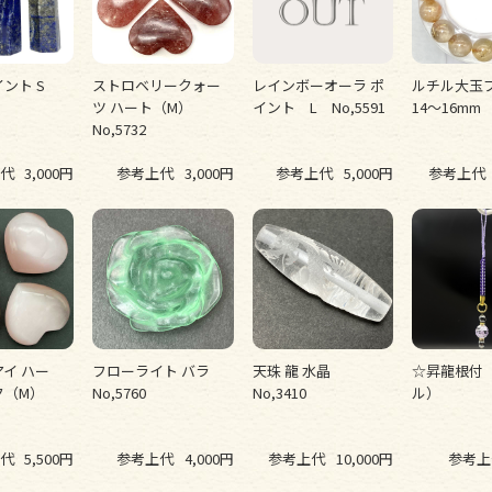
イント S
ストロベリークォー
レインボーオーラ ポ
ルチル大
ツ ハート（M）
イント L No,5591
14～16mm 
No,5732
代
3,000円
参考上代
3,000円
参考上代
5,000円
参考上代
イ ハー
フローライト バラ
天珠 龍 水晶
☆昇龍根付
ク（M）
No,5760
No,3410
ル）
代
5,500円
参考上代
4,000円
参考上代
10,000円
参考上