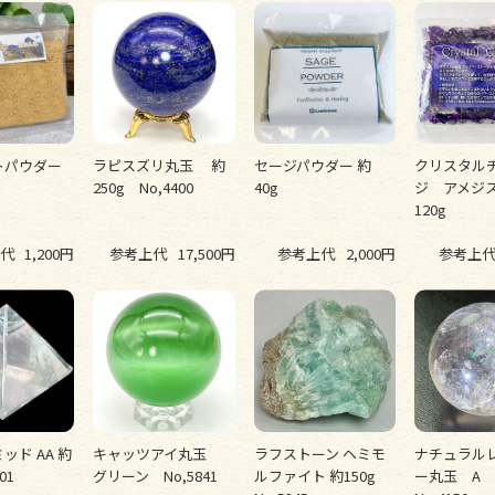
トパウダー
ラピスズリ丸玉 約
セージパウダー 約
クリスタル
250g No,4400
40g
ジ アメジス
120g
代
1,200円
参考上代
17,500円
参考上代
2,000円
参考上
ッド AA 約
キャッツアイ丸玉
ラフストーン ヘミモ
ナチュラル
01
グリーン No,5841
ルファイト 約150g
ー丸玉 A 