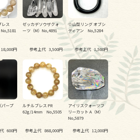
玉ブレス
ゼッカデソウザクォ
☆山型リング オブシ
No,5181
ーツ（M）No,4891
ディアン No,5284
18,000円
参考上代
3,500円
参考上代
1,500円
（パープ
ルチルブレス PR
アイリスクォーツフ
62g/14mm No,5505
リーカット A（M）
No,5879
代
600円
参考上代
868,000円
参考上代
12,000円