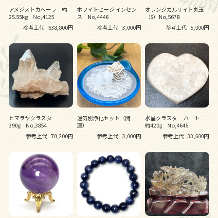
アメジストカペーラ 約
ホワイトセージ インセン
オレンジカルサイト丸玉
25.55kg No,4125
ス No,4446
（S）No,5678
参考上代
638,800円
参考上代
3,000円
参考上代
5,000円
ヒマラヤクラスター
運気別浄化セット（開
水晶クラスター ハート
390g No,3854
運）
約420g No,4646
参考上代
70,200円
参考上代
3,000円
参考上代
33,600円