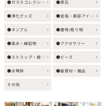
●ガラスコレクション
●原石
●浄化グッズ
●岩塩・美容アイテム
●タンブル
●置物/彫り物
●風水・縁起物
●アクセサリー
●ストラップ・根付・キーホルダー
●ビーズ
●水琴鈴
●副資材・備品
その他