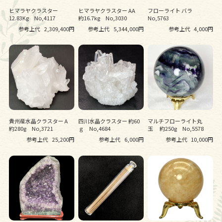
ヒマラヤクラスター
ヒマラヤクラスター AA
フローライト バラ
12.83Kg No,4117
約16.7kg No,3030
No,5763
参考上代
2,309,400円
参考上代
5,344,000円
参考上代
4,000円
貴州産水晶クラスター A
四川水晶クラスター 約60
マルチフローライト丸
約280g No,3721
ｇ No,4684
玉 約250g No,5578
参考上代
25,200円
参考上代
6,000円
参考上代
10,000円