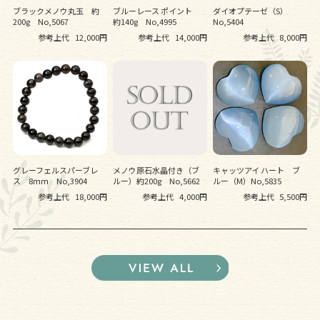
ブラックメノウ丸玉 約
ブルーレース ポイント
ダイオプテーゼ（S）
200g No,5067
約140g No,4995
No,5404
参考上代
12,000円
参考上代
14,000円
参考上代
8,000円
グレーフェルスパーブレ
メノウ原石水晶付き（ブ
キャッツアイ ハート ブ
ス 8ｍｍ No,3904
ルー）約200g No,5662
ルー（M）No,5835
参考上代
18,000円
参考上代
4,000円
参考上代
5,500円