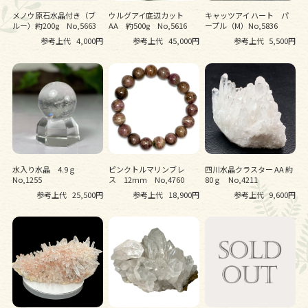
メノウ原石水晶付き（ブ
ウルグアイ底辺カット
キャッツアイ ハート パ
ルー）約200g No,5663
AA 約500g No,5616
ープル（M）No,5836
参考上代
4,000円
参考上代
45,000円
参考上代
5,500円
水入り水晶 4.9ｇ
ピンクトルマリンブレ
四川水晶クラスター AA 約
No,1255
ス 12mm No,4760
80ｇ No,4211
参考上代
25,500円
参考上代
18,900円
参考上代
9,600円