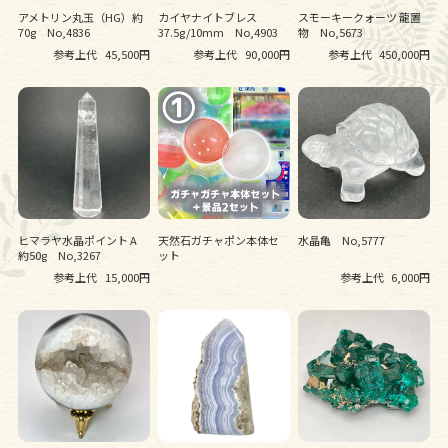
アメトリン丸玉（HG）約
カイヤナイトブレス
スモーキークォーツ 龍置
70g No,4836
37.5g/10mm No,4903
物 No,5673
参考上代
45,500円
参考上代
90,000円
参考上代
450,000円
ヒマラヤ水晶ポイント A
天然石ガチャポン本体セ
水晶亀 No,5777
約50g No,3267
ット
参考上代
15,000円
参考上代
6,000円