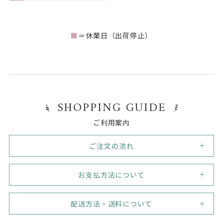
■
＝休業日（出荷停止）
SHOPPING GUIDE
ご利用案内
ご注文の流れ
1
新規会員登録
お支払方法について
初めてご利用のお客様は、まずは新規会員登録（無料）
を行って下さい。
代金引換
必須事項をご記入いただき、業態 / 業種や販売形態がわ
代引き手数料330円（税込）。但し33,000円（税込）の
配送方法・送料について
かるよう、ネットショップのＵＲＬ、会社のホームペー
ご注文で代引き手数料無料！
ジなど記入もれのないようにお願いします。
宅配便：日本郵便ゆうパック