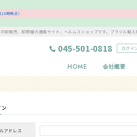
10時時点）
ンの卸販売、卸問屋の通販サイト、ヘルムスショップです。ブラジル輸入
045-501-0818
ログイ
HOME
会社概要
浄化グッズ
置物・彫り物
岩塩・美容アイテム
風水・縁起物
イン
タンブル
アクセサリー
原石
ストラップ・根付
ルアドレス