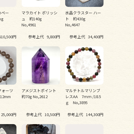
カペー
マラカイト ポリッシ
水晶クラスター ハー
5kg
ュ 約140g
ト 約430g
No,4961
No,4647
610,500円
参考上代
9,800円
参考上代
34,400円
クォーツ
アメジストポイント
マルチトルマリンブ
 12mm
約70g No,2612
レスAA 7ｍｍ /18.5
ｇ No,3895
25,000円
参考上代
10,500円
参考上代
144,300円