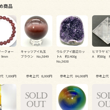
め商品
リークォー
キャッツアイ丸玉
ウルグアイ底辺カッ
ヒマラヤ ピ
 9mm
ブラウン No,5849
トA 約1400g
A 約80g N
No,5638
代
7,000円
参考上代
8,000円
参考上代
84,000円
参考上代