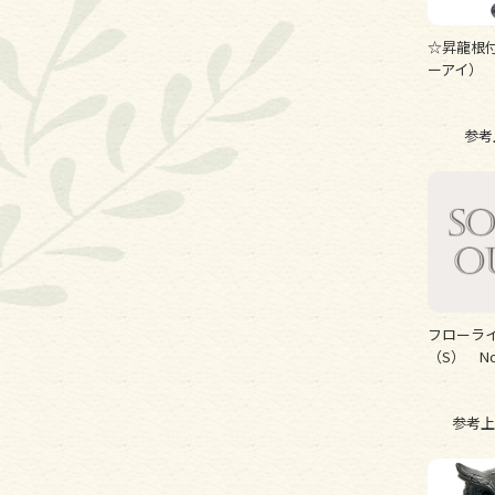
☆昇龍根
ーアイ）
参考
フローライ
（S） No
参考上