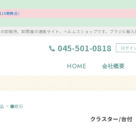
10時時点）
ンの卸販売、卸問屋の通販サイト、ヘルムスショップです。ブラジル輸入
045-501-0818
ログイ
HOME
会社概要
浄化グッズ
置物・彫り物
岩塩・美容アイテム
風水・縁起物
品
●原石
タンブル
アクセサリー
クラスター/台付
原石
ストラップ・根付