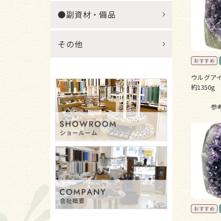
●副資材・備品
その他
ウルグア
約1350g 
参