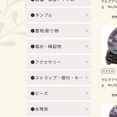
ウルグアイ
ｇ No,56
●タンブル
参
●置物/彫り物
●風水・縁起物
●アクセサリー
●ストラップ・根付・キーホルダー
ウルグアイ
ｇ No,56
●ビーズ
参
●水琴鈴