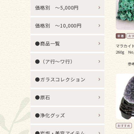
価格別 ～5,000円
価格別 ～10,000円
●商品一覧
マラカイト
260g No,
●（ア行～ワ行）
参
●ガラスコレクション
●原石
●浄化グッズ
●岩塩・美容アイテム