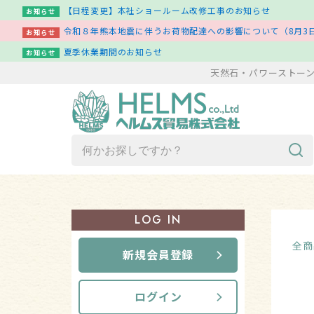
【日程変更】本社ショールーム改修工事のお知らせ
お知らせ
令和８年熊本地震に伴うお荷物配達への影響について（8月3日
お知らせ
夏季休業期間のお知らせ
お知らせ
天然石・パワーストー
商品一覧（ア行～ワ行）
LOG IN
新着商品一覧
全商
新規会員登録
その他
ログイン