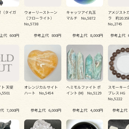
付（タイガ
ウォーリーストーン
キャッツアイ丸玉
アメジスト
（フローライト）
マルチ No,5872
ラ 約20.3
No,5738
No,2745
上代
600円
参考上代
800円
参考上代
8,000円
参考上代
ト 天使
オレンジカルサイト
ヘミモルファイト ポ
スモーキー
,5501
ハート No,5454
イント (M) No,5129
ブレス HG
No,5222
代
7,000円
参考上代
6,000円
参考上代
4,000円
参考上代