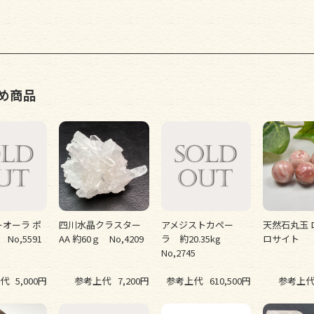
め商品
オーラ ポ
四川水晶クラスター
アメジストカペー
天然石丸玉 
No,5591
AA 約60ｇ No,4209
ラ 約20.35kg
ロサイト
No,2745
代
5,000円
参考上代
7,200円
参考上代
610,500円
参考上