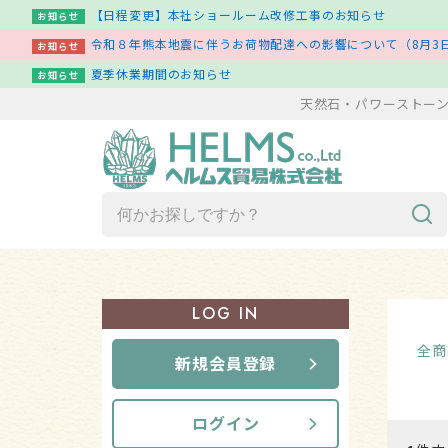
【日程変更】本社ショールーム改修工事のお知らせ
お知らせ
令和８年熊本地震に伴うお荷物配達への影響について（8月3日
お知らせ
夏季休業期間のお知らせ
お知らせ
天然石・パワーストー
商品一覧（ア行～ワ行）
LOG IN
新着商品一覧
全商
新規会員登録
その他
ログイン