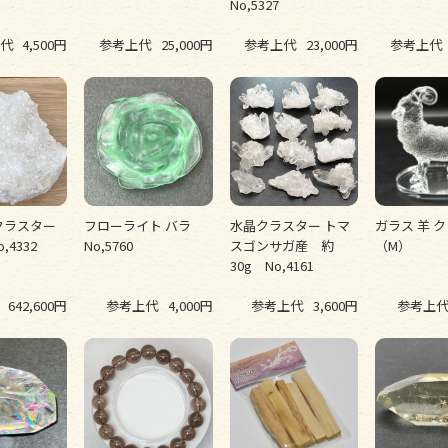
No,5327
代
4,500円
参考上代
25,000円
参考上代
23,000円
参考上代
クラスター
フローライト バラ
水晶クラスター トマ
ガラス 羊 
,4332
No,5760
スゴンサガ産 約
（M）
30g No,4161
642,600円
参考上代
4,000円
参考上代
3,600円
参考上