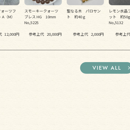
クォーツフ
スモーキークォーツ
聖なる木 パロサン
レモン水晶
 A（M）
ブレス HG 10mm
ト 約40ｇ
ット 約5
No,5225
No,5132
代
12,000円
参考上代
20,000円
参考上代
2,000円
参考上