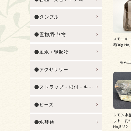
●タンブル
●置物/彫り物
スモーキ
約30g No,
●風水・縁起物
参考上
●アクセサリー
●ストラップ・根付・キーホルダー
●ビーズ
レモン水
ット 約
●水琴鈴
No,5432