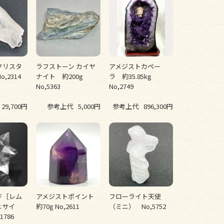
クリスタ
ラフストーン カイヤ
アメジストカペー
o,2314
ナイト 約200g
ラ 約35.85kg
No,5363
No,2749
29,700円
参考上代
5,000円
参考上代
896,300円
ド［レム
アメジストポイント
フローライト天使
ニサイ
約70g No,2611
（ミニ） No,5752
1786