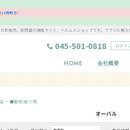
10時時点）
ンの卸販売、卸問屋の通販サイト、ヘルムスショップです。ブラジル輸入
045-501-0818
ログイ
HOME
会社概要
浄化グッズ
置物・彫り物
岩塩・美容アイテム
風水・縁起物
品
●置物/彫り物
タンブル
アクセサリー
オーバル
原石
ストラップ・根付