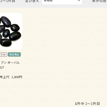
 1〜1件目
並び替え
表示切替
ビーズ パーツ
アン オーバル
827
考上代
1,800円
1
件中 1〜1件目