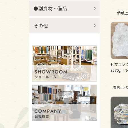
●副資材・備品
参考上
その他
ヒマラヤ
3570g No
参考上代