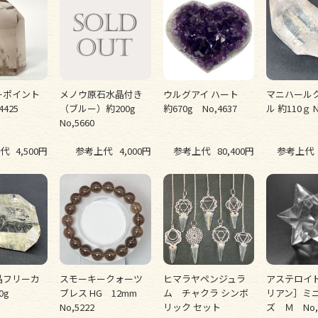
ーポイント
メノウ原石水晶付き
ウルグアイ ハート
マニハール
4425
（ブルー）約200g
約670g No,4637
ル 約110ｇ N
No,5660
代
4,500円
参考上代
4,000円
参考上代
80,400円
参考上代
晶フリーカ
スモーキークォーツ
ヒマラヤペンジュラ
アステロイ
50g
ブレス HG 12mm
ム チャクラ シンボ
リアン］ミ
No,5222
リック セット
ズ Ｍ No,