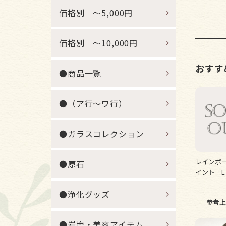
価格別 ～5,000円
価格別 ～10,000円
おすす
●商品一覧
●（ア行～ワ行）
●ガラスコレクション
レインボー
●原石
イント L 
●浄化グッズ
参考上
●岩塩・美容アイテム