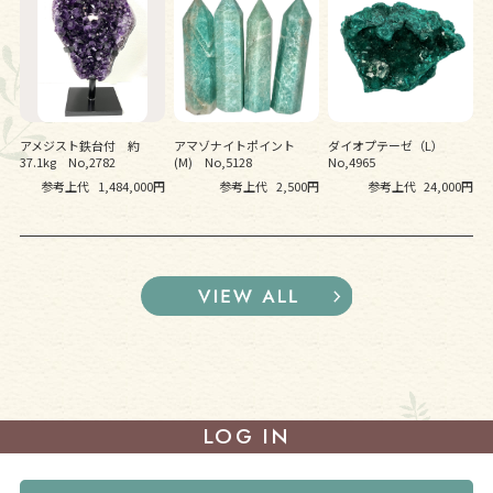
アメジスト鉄台付 約
アマゾナイトポイント
ダイオプテーゼ（L）
37.1kg No,2782
(M) No,5128
No,4965
参考上代
1,484,000円
参考上代
2,500円
参考上代
24,000円
LOG IN