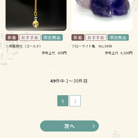
☆昇龍根付（ゴールド）
フローライト亀 No,5498
参考上代
600円
参考上代
6,500円
49
件中 1〜30件目
1
2