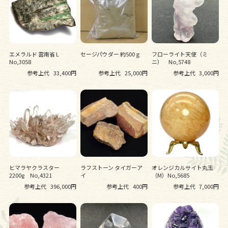
エメラルド 雲南省 L
セージパウダー 約500ｇ
フローライト天使（ミ
No,3058
ニ） No,5748
参考上代
33,400円
参考上代
25,000円
参考上代
3,000円
ヒマラヤクラスター
ラフストーン タイガーア
オレンジカルサイト丸玉
2200g No,4321
イ
（M）No,5685
参考上代
396,000円
参考上代
400円
参考上代
7,000円