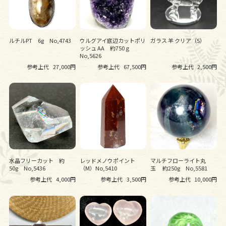
ルチルPT 6g No,4743
ウルグアイ底辺カットポリ
ガラス 羊 クリア（S）
ッシュ AA 約750ｇ
No,5626
参考上代
27,000円
参考上代
67,500円
参考上代
2,500円
水晶フリーカット 約
レッドメノウポイント
マルチフローライト丸
50g No,5436
（M）No,5410
玉 約250g No,5581
参考上代
4,000円
参考上代
3,500円
参考上代
10,000円