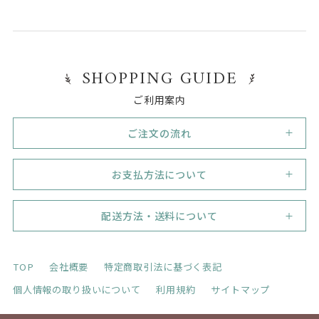
SHOPPING GUIDE
ご利用案内
ご注文の流れ
1
新規会員登録
お支払方法について
初めてご利用のお客様は、まずは新規会員登録（無料）
を行って下さい。
代金引換
必須事項をご記入いただき、業態 / 業種や販売形態がわ
代引き手数料330円（税込）。但し33,000円（税込）の
配送方法・送料について
かるよう、ネットショップのＵＲＬ、会社のホームペー
ご注文で代引き手数料無料！
ジなど記入もれのないようにお願いします。
宅配便：日本郵便ゆうパック
弊社の登録の認証が済みましたら、会員登録完了のご報
銀行振り込み
TOP
会社概要
特定商取引法に基づく表記
告を、ご登録メールアドレス宛にご連絡いたします。
※お振込み手数料は、お客さまのご負担とさせて頂きま
（会員登録完了のメールが届くまで、しばらくお待ち下
個人情報の取り扱いについて
利用規約
サイトマップ
すのでご了承下さい。
さい。）
※欠品があり金額が前後する可能性がありますので、注
ゆうパックの送料一覧は
こちら
です。