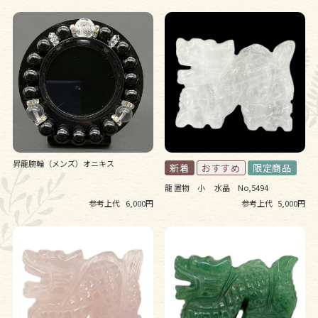
昇龍腕輪（メンズ）オニキス
龍 置物 小 水晶 No,5494
参考上代
6,000円
参考上代
5,000円