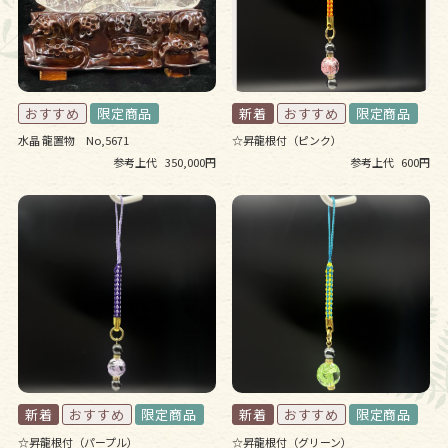
水晶 龍置物 No,5671
☆昇龍根付（ピンク）
参考上代
350,000円
参考上代
600円
☆昇龍根付（パープル）
☆昇龍根付（グリーン）