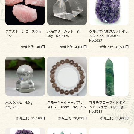
ラフストーン ローズクォ
水晶フリーカット 約
ウルグアイ底辺カットポリ
ーツ
50g No,5125
ッシュ AA 約350ｇ
No,5623
参考上代
300円
参考上代
4,000円
参考上代
31,500円
水入り水晶 4.9ｇ
スモーキークォーツブレ
マルチフローライトポイ
No,1255
ス HG 10mm No,5225
ント (フェザー) 約300g
No,5715
参考上代
25,500円
参考上代
20,000円
参考上代
12,000円