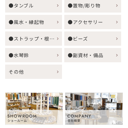
●タンブル
●置物/彫り物
●風水・縁起物
●アクセサリー
●ストラップ・根付・キーホルダー
●ビーズ
●水琴鈴
●副資材・備品
その他