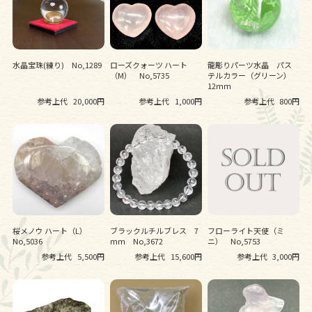
水晶宝珠(練り) No,1289
ローズクォーツ ハート
龍彫りパーツ水晶 パス
（M） No,5735
テルカラー（グリーン）
12ｍｍ
参考上代
20,000円
参考上代
1,000円
参考上代
800円
桜メノウ ハート（L）
ブラックルチルブレス 7
フローライト天使（ミ
No,5036
ｍｍ No,3672
ニ） No,5753
参考上代
5,500円
参考上代
15,600円
参考上代
3,000円