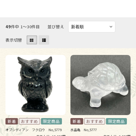
49
件中 1〜30件目
並び替え
表示切替
オブシディアン フクロウ No,5779
水晶亀 No,5777