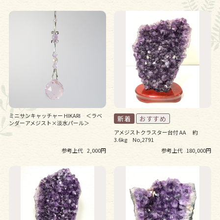
ミニサンキャッチャー HIKARI ＜ラベ
ンダーアメジスト×淡水パール＞
アメジストクラスター台付 AA 約
3.6kg No,2791
参考上代
2,000円
参考上代
180,000円