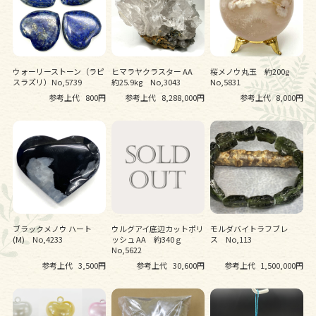
ウォーリーストーン（ラピ
ヒマラヤクラスター AA
桜メノウ丸玉 約200g
スラズリ）No,5739
約25.9kg No,3043
No,5831
参考上代
800円
参考上代
8,288,000円
参考上代
8,000円
ブラックメノウ ハート
ウルグアイ底辺カットポリ
モルダバイトラフブレ
(M) No,4233
ッシュ AA 約340ｇ
ス No,113
No,5622
参考上代
3,500円
参考上代
30,600円
参考上代
1,500,000円