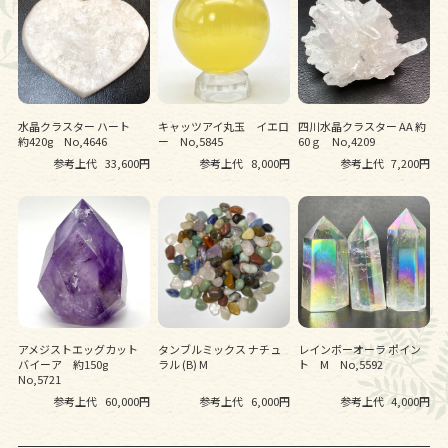
水晶クラスター ハート
キャッツアイ丸玉 イエロ
四川水晶クラスター AA 約
約420g No,4646
ー No,5845
60ｇ No,4209
参考上代
33,600円
参考上代
8,000円
参考上代
7,200円
アメジストエッグカット
タンブルミックス ナチュ
レインボーオーラ ポイン
バイーア 約150g
ラル (B) M
ト M No,5592
No,5721
参考上代
60,000円
参考上代
6,000円
参考上代
4,000円