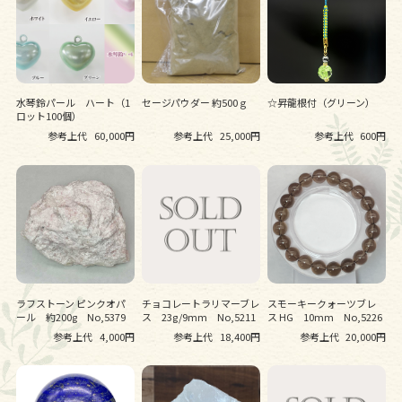
水琴鈴パール ハート（1
セージパウダー 約500ｇ
☆昇龍根付（グリーン）
ロット100個）
参考上代
60,000円
参考上代
25,000円
参考上代
600円
ラフストーン ピンクオパ
チョコレートラリマーブレ
スモーキークォーツブレ
ール 約200g No,5379
ス 23g/9mm No,5211
ス HG 10mm No,5226
参考上代
4,000円
参考上代
18,400円
参考上代
20,000円