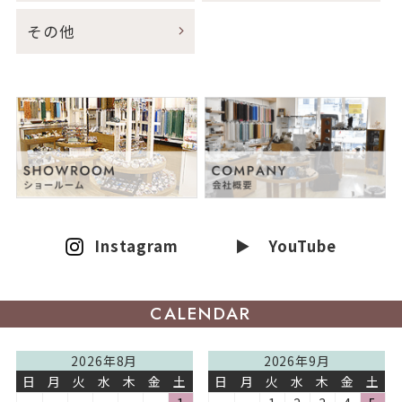
その他
Instagram
▶ YouTube
CALENDAR
2026年8月
2026年9月
日
月
火
水
木
金
土
日
月
火
水
木
金
土