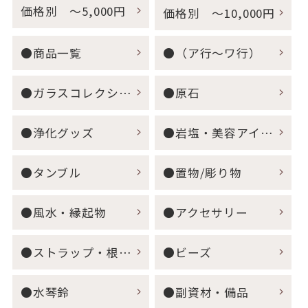
価格別 ～5,000円
価格別 ～10,000円
●商品一覧
●（ア行～ワ行）
●ガラスコレクション
●原石
●浄化グッズ
●岩塩・美容アイテム
●タンブル
●置物/彫り物
●風水・縁起物
●アクセサリー
●ストラップ・根付・キーホルダー
●ビーズ
●水琴鈴
●副資材・備品