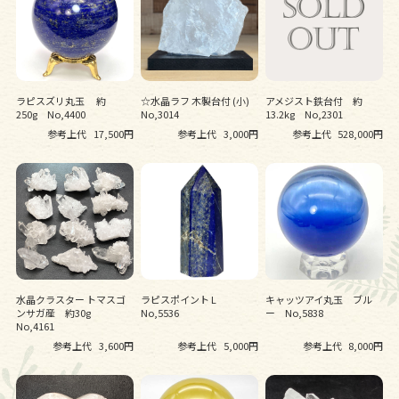
ラピスズリ丸玉 約
☆水晶ラフ 木製台付 (小)
アメジスト鉄台付 約
250g No,4400
No,3014
13.2kg No,2301
参考上代
17,500円
参考上代
3,000円
参考上代
528,000円
水晶クラスター トマスゴ
ラピスポイント L
キャッツアイ丸玉 ブル
ンサガ産 約30g
No,5536
ー No,5838
No,4161
参考上代
3,600円
参考上代
5,000円
参考上代
8,000円