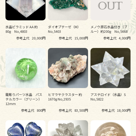
水晶ピラミッド AA 約
ダイオプテーゼ（M）
メノウ原石水晶付き（ブ
80g No,4803
No,5403
ルー）約200g No,5668
参考上代
20,000円
参考上代
15,000円
参考上代
4,000円
龍彫りパーツ水晶 パス
ヒマラヤクラスター 約
アステロイド（水晶）S
テルカラー（グリーン）
1670g No,2935
No,5822
12ｍｍ
参考上代
800円
参考上代
83,500円
参考上代
18,000円