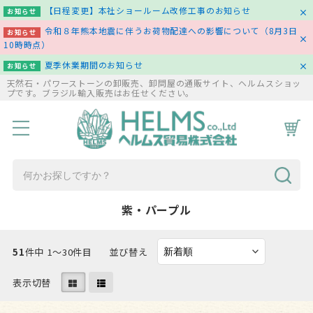
【日程変更】本社ショールーム改修工事のお知らせ
お知らせ
令和８年熊本地震に伴うお荷物配達への影響について（8月3日
お知らせ
10時時点）
夏季休業期間のお知らせ
お知らせ
天然石・パワーストーンの卸販売、卸問屋の通販サイト、ヘルムスショッ
プです。ブラジル輸入販売はお任せください。
HOME
商品一覧
コラム
お問い合わせ
紫・パープル
51
件中 1〜30件目
並び替え
表示切替