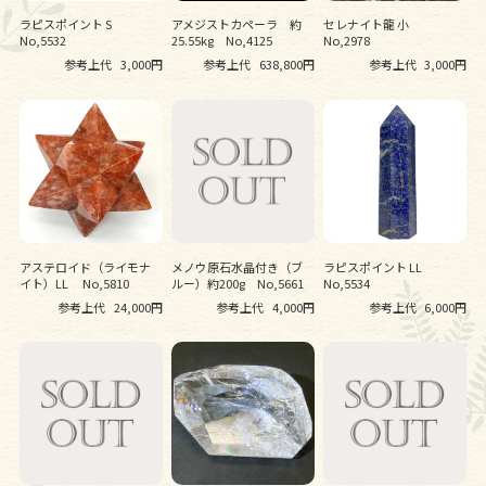
ラピスポイント S
アメジストカペーラ 約
セレナイト龍 小
No,5532
25.55kg No,4125
No,2978
参考上代
3,000円
参考上代
638,800円
参考上代
3,000円
アステロイド（ライモナ
メノウ原石水晶付き（ブ
ラピスポイント LL
イト）LL No,5810
ルー）約200g No,5661
No,5534
参考上代
24,000円
参考上代
4,000円
参考上代
6,000円