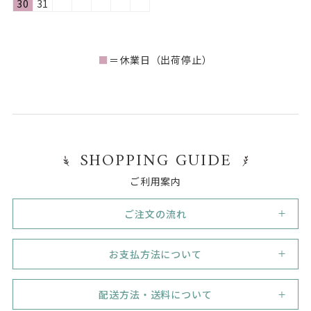
30
31
■
＝休業日（出荷停止）
SHOPPING GUIDE
ご利用案内
ご注文の流れ
1
新規会員登録
お支払方法について
初めてご利用のお客様は、まずは新規会員登録（無料）
を行って下さい。
代金引換
必須事項をご記入いただき、業態 / 業種や販売形態がわ
代引き手数料330円（税込）。但し33,000円（税込）の
配送方法・送料について
かるよう、ネットショップのＵＲＬ、会社のホームペー
ご注文で代引き手数料無料！