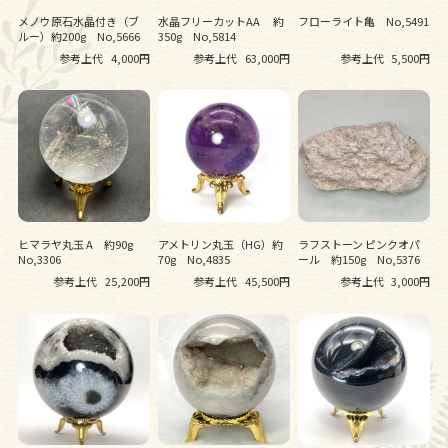
メノウ原石水晶付き（ブ
水晶フリーカットAA 約
フローライト亀 No,5491
ルー）約200g No,5666
350g No,5814
参考上代
4,000円
参考上代
63,000円
参考上代
5,500円
ヒマラヤ丸玉 A 約90g
アメトリン丸玉（HG）約
ラフストーン ピンクオパ
No,3306
70g No,4835
ール 約150g No,5376
参考上代
25,200円
参考上代
45,500円
参考上代
3,000円