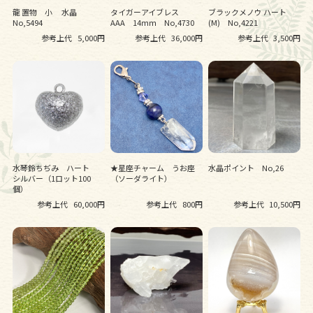
龍 置物 小 水晶
タイガーアイブレス
ブラックメノウ ハート
No,5494
AAA 14ｍｍ No,4730
(M) No,4221
参考上代
5,000円
参考上代
36,000円
参考上代
3,500円
水琴鈴ちぢみ ハート
★星座チャーム うお座
水晶ポイント No,26
シルバー（1ロット100
（ソーダライト）
個）
参考上代
60,000円
参考上代
800円
参考上代
10,500円