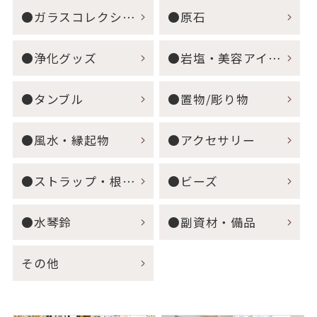
●ガラスコレクション
●原石
●浄化グッズ
●岩塩・美容アイテム
●タンブル
●置物/彫り物
●風水・縁起物
●アクセサリー
●ストラップ・根付・キーホルダー
●ビーズ
●水琴鈴
●副資材・備品
その他