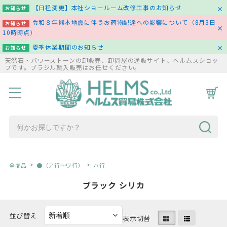
【日程変更】本社ショールーム改修工事のお知らせ
お知らせ
令和８年熊本地震に伴うお荷物配達への影響について（8月3日
お知らせ
10時時点）
夏季休業期間のお知らせ
お知らせ
天然石・パワーストーンの卸販売、卸問屋の通販サイト、ヘルムスショッ
プです。ブラジル輸入販売はお任せください。
HOME
商品一覧
コラム
お問い合わせ
全商品
●（ア行～ワ行）
ハ行
ブラック シリカ
並び替え
表示切替