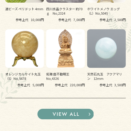
連ビーズ ペリドット 4ｍｍ
四川水晶クラスター 約70
ホワイトメノウ エッグ
ｇ No,2324
（L）No,5045
参考上代
10,000円
参考上代
7,000円
参考上代
2,500円
オレンジカルサイト丸玉
拓殖 座不動明王
天然石丸玉 アクアマリ
（S）No,5678
No,4326
ン 12mm
参考上代
5,000円
参考上代
220,000円
参考上代
3,500円