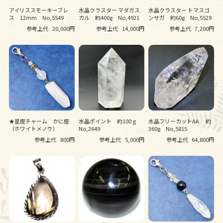
アイリススモーキーブレ
水晶クラスター マダガス
水晶クラスター トマスゴ
ス 12mm No,5549
カル 約400g No,4921
ンサガ 約60g No,5529
参考上代
20,000円
参考上代
14,000円
参考上代
7,200円
★星座チャーム かに座
水晶ポイント 約100ｇ
水晶フリーカットAA 約
（ホワイトメノウ）
No,2649
360g No,5815
参考上代
800円
参考上代
5,000円
参考上代
64,800円