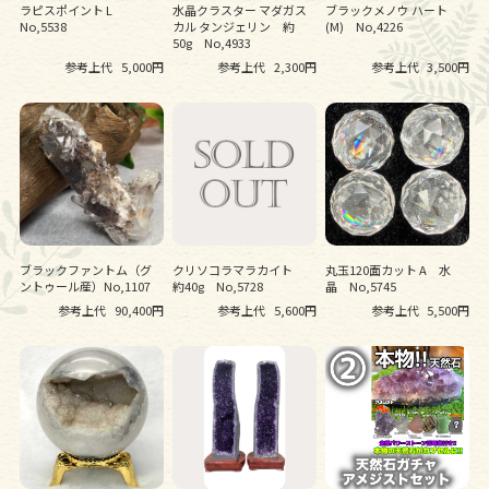
ラピスポイント L
水晶クラスター マダガス
ブラックメノウ ハート
No,5538
カル タンジェリン 約
(M) No,4226
50g No,4933
参考上代
5,000円
参考上代
2,300円
参考上代
3,500円
ブラックファントム（グ
クリソコラマラカイト
丸玉120面カット A 水
ントゥール産）No,1107
約40g No,5728
晶 No,5745
参考上代
90,400円
参考上代
5,600円
参考上代
5,500円