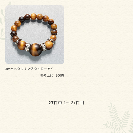
3mmメタルリング タイガーアイ
参考上代
800円
27
件中 1〜27件目