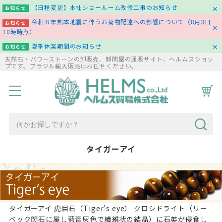
【日程変更】本社ショールーム改修工事のお知らせ
お知らせ
令和８年熊本地震に伴うお荷物配達への影響について（8月3日
お知らせ
10時時点）
夏季休業期間のお知らせ
お知らせ
天然石・パワーストーンの卸販売、卸問屋の通販サイト、ヘルムスショッ
プです。ブラジル輸入販売はお任せください。
HOME
商品一覧
コラム
お問い合わせ
タイガーアイ
タイガーアイ 虎目石（Tiger's eye） クロシドライト（リー
ベック閃石に属し藍青灰色で繊維状の結晶）に石英が侵食し