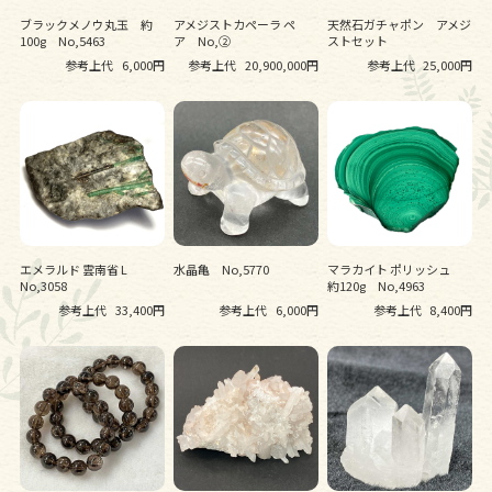
ブラックメノウ丸玉 約
アメジストカペーラ ペ
天然石ガチャポン アメジ
100g No,5463
ア No,②
ストセット
参考上代
6,000円
参考上代
20,900,000円
参考上代
25,000円
エメラルド 雲南省 L
水晶亀 No,5770
マラカイト ポリッシュ
No,3058
約120g No,4963
参考上代
33,400円
参考上代
6,000円
参考上代
8,400円