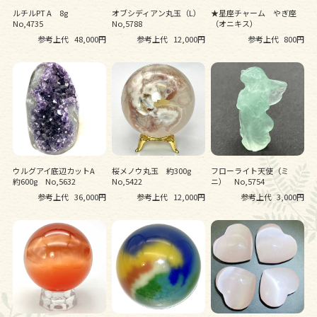
ルチルPT A 8g
オブシディアン丸玉（L）
★星座チャーム やぎ座
No,4735
No,5788
（オニキス）
参考上代
48,000円
参考上代
12,000円
参考上代
800円
ウルグアイ底辺カットA
桜メノウ丸玉 約300g
フローライト天使（ミ
約600g No,5632
No,5422
ニ） No,5754
参考上代
36,000円
参考上代
12,000円
参考上代
3,000円