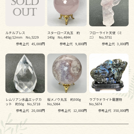
ルチルブレス
スターローズ丸玉 約
フローライト天使（ミ
45g/12mm No,5229
140g No,4844
ニ） No,5751
参考上代
45,000円
参考上代
9,800円
参考上代
3,000円
レムリアン水晶エッグカ
桜メノウ丸玉 約300g
ラブラドライト龍置物
ット 約50g No,5718
No,5064
No,5674
参考上代
20,000円
参考上代
12,000円
参考上代
350,000円