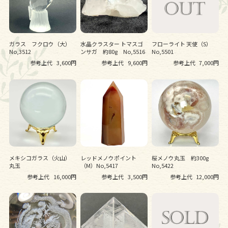
ガラス フクロウ（大）
水晶クラスター トマスゴ
フローライト 天使（S）
No,3512
ンサガ 約80g No,5516
No,5501
参考上代
3,600円
参考上代
9,600円
参考上代
7,000円
メキシコガラス（火山）
レッドメノウポイント
桜メノウ丸玉 約300g
丸玉
（M）No,5417
No,5422
参考上代
16,000円
参考上代
3,500円
参考上代
12,000円