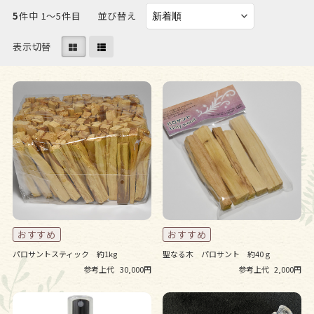
5
件中 1〜5件目
並び替え
表示切替
パロサントスティック 約1kg
聖なる木 パロサント 約40ｇ
参考上代
30,000円
参考上代
2,000円