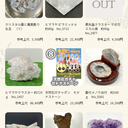
クリスタル龍と鳳凰彫り
ヒマラヤ ピラミッド A
黒水晶クラスター マダガ
丸玉 （Ｙ）
約80g No,5713
スカル焼 約90g
No,2877
参考上代
3,500円
参考上代
22,400円
参考上代
4,500円
ヒマラヤクラスター 約720
天然石ガチャポン セド
蓋付メノウ台付 約300
ｇ No,1457
ナストーン
ｇ No,5565
参考上代
86,400円
参考上代
15,000円
参考上代
16,500円