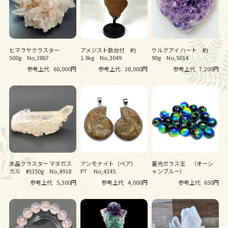
ヒマラヤクラスター
アメジスト鉄台付 約
ウルグアイ ハート 約
500g No,3867
1.9kg No,3049
90g No,5014
参考上代
60,000円
参考上代
38,000円
参考上代
7,200円
水晶クラスター マダガス
アンモナイト（ペア）
蓄光ガラス玉 （オーシ
カル 約150g No,4918
PT No,4345
ャンブルー）
参考上代
5,300円
参考上代
4,000円
参考上代
650円