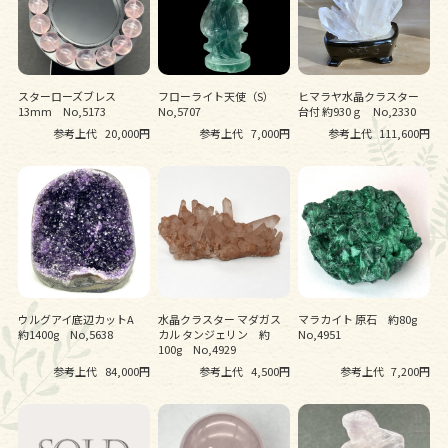
スターローズブレス
フローライト天使（S）
ヒマラヤ水晶クラスター
13mm No,5173
No,5707
台付 約930ｇ No,2330
参考上代
20,000円
参考上代
7,000円
参考上代
111,600円
ウルグアイ底辺カットA
水晶クラスター マダガス
マラカイト 原石 約80g
約1400g No,5638
カル タンジェリン 約
No,4951
100g No,4929
参考上代
84,000円
参考上代
4,500円
参考上代
7,200円