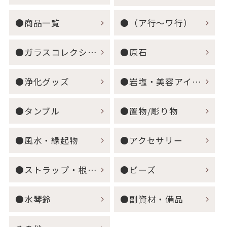
●商品一覧
●（ア行～ワ行）
●ガラスコレクション
●原石
●浄化グッズ
●岩塩・美容アイテム
●タンブル
●置物/彫り物
●風水・縁起物
●アクセサリー
●ストラップ・根付・キーホルダー
●ビーズ
●水琴鈴
●副資材・備品