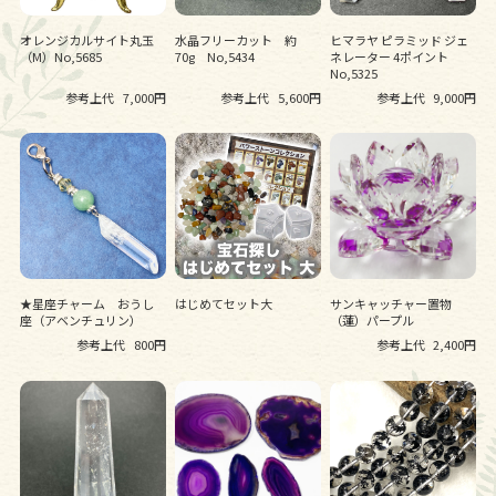
オレンジカルサイト丸玉
水晶フリーカット 約
ヒマラヤ ピラミッド ジェ
（M）No,5685
70g No,5434
ネレーター 4ポイント
No,5325
参考上代
7,000円
参考上代
5,600円
参考上代
9,000円
★星座チャーム おうし
はじめてセット大
サンキャッチャー置物
座（アベンチュリン）
（蓮）パープル
参考上代
800円
参考上代
2,400円