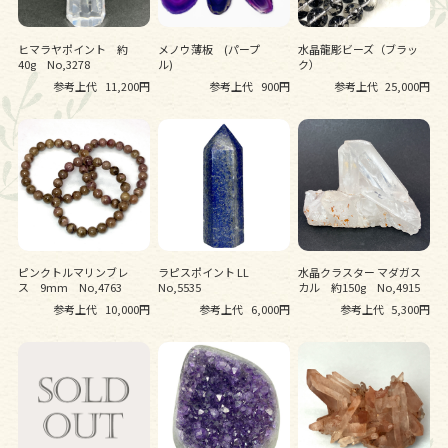
ヒマラヤポイント 約
メノウ薄板 (パープ
水晶龍彫ビーズ（ブラッ
40g No,3278
ル)
ク）
参考上代
11,200円
参考上代
900円
参考上代
25,000円
ピンクトルマリンブレ
ラピスポイント LL
水晶クラスター マダガス
ス 9mm No,4763
No,5535
カル 約150g No,4915
参考上代
10,000円
参考上代
6,000円
参考上代
5,300円