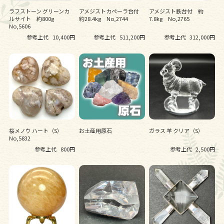
ラフストーン グリーンカ
アメジストカペーラ台付
アメジスト鉄台付 約
ルサイト 約800g
約28.4kg No,2744
7.8kg No,2765
No,5606
参考上代
10,400円
参考上代
511,200円
参考上代
312,000円
桜メノウ ハート（S）
お土産用原石
ガラス 羊 クリア（S）
No,5832
参考上代
800円
参考上代
2,500円