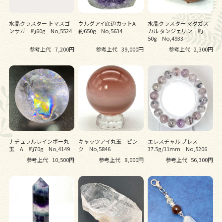
水晶クラスター トマスゴ
ウルグアイ底辺カットA
水晶クラスター マダガス
ンサガ 約60g No,5524
約650g No,5634
カル タンジェリン 約
50g No,4933
参考上代
7,200円
参考上代
39,000円
参考上代
2,300円
ナチュラルレインボー丸
キャッツアイ丸玉 ピン
エレスチャル ブレス
玉 A 約70g No,4149
ク No,5846
37.5g/11mm No,5206
参考上代
10,500円
参考上代
8,000円
参考上代
56,300円