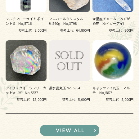
マルチフローライト ポイ
マニハールクリスタル
★星座チャーム みずが
ント S No,5716
約240g No,3798
め座（タイガーアイ）
参考上代
8,000円
参考上代
64,800円
参考上代
800円
アイリスクォーツフリーカ
黒水晶丸玉 No,5854
キャッツアイ丸玉 マル
ット A（M）No,5877
チ No,5873
参考上代
12,000円
参考上代
5,000円
参考上代
8,000円