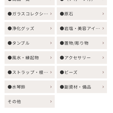
●ガラスコレクション
●原石
●浄化グッズ
●岩塩・美容アイテム
●タンブル
●置物/彫り物
●風水・縁起物
●アクセサリー
●ストラップ・根付・キーホルダー
●ビーズ
●水琴鈴
●副資材・備品
その他