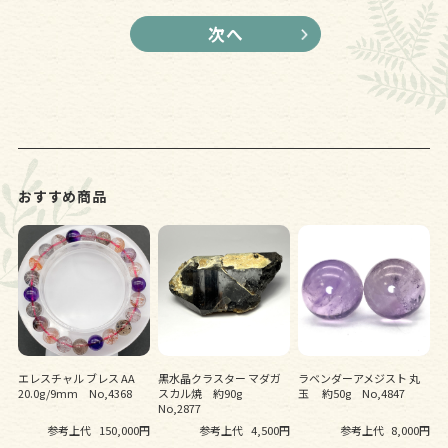
おすすめ商品
エレスチャル ブレス AA
黒水晶クラスター マダガ
ラベンダーアメジスト 丸
20.0g/9mm No,4368
スカル焼 約90g
玉 約50g No,4847
No,2877
参考上代
150,000円
参考上代
4,500円
参考上代
8,000円