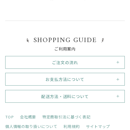
SHOPPING GUIDE
ご利用案内
ご注文の流れ
1
新規会員登録
お支払方法について
初めてご利用のお客様は、まずは新規会員登録（無料）
を行って下さい。
代金引換
必須事項をご記入いただき、業態 / 業種や販売形態がわ
代引き手数料330円（税込）。但し33,000円（税込）の
配送方法・送料について
かるよう、ネットショップのＵＲＬ、会社のホームペー
ご注文で代引き手数料無料！
ジなど記入もれのないようにお願いします。
宅配便：日本郵便ゆうパック
弊社の登録の認証が済みましたら、会員登録完了のご報
銀行振り込み
TOP
会社概要
特定商取引法に基づく表記
告を、ご登録メールアドレス宛にご連絡いたします。
※お振込み手数料は、お客さまのご負担とさせて頂きま
（会員登録完了のメールが届くまで、しばらくお待ち下
個人情報の取り扱いについて
利用規約
サイトマップ
すのでご了承下さい。