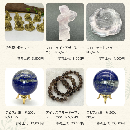
銅色龍 8個セット
フローライト天使（ミ
フローライト バラ
ニ） No,5751
No,5765
参考上代
3,500円
参考上代
3,000円
参考上代
4,000円
ラピス丸玉 約200g
アイリススモーキーブレ
ラピス丸玉 約200g
No,4665
ス 12mm No,5549
No,4851
参考上代
12,000円
参考上代
20,000円
参考上代
12,000円