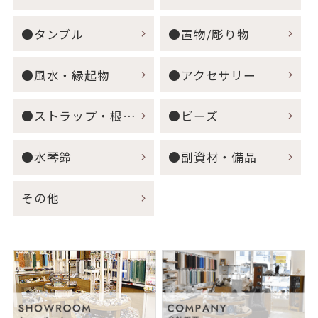
●タンブル
●置物/彫り物
●風水・縁起物
●アクセサリー
●ストラップ・根付・キーホルダー
●ビーズ
●水琴鈴
●副資材・備品
その他