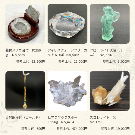
蓋付メノウ台付 約250
アイリスクォーツフリーカ
フローライト天使（ミ
ｇ No,5569
ット A（M）No,5887
ニ） No,5747
参考上代
13,800円
参考上代
12,000円
参考上代
3,000円
☆昇龍根付（ゴールド）
ヒマラヤクラスター
スコレサイト ➂
3.95Kg No,4784
No,1751
参考上代
600円
参考上代
474,000円
参考上代
19,000円