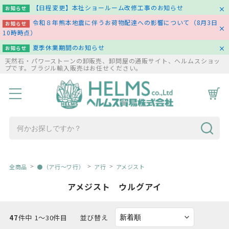
【日程変更】本社ショールーム改修工事のお知らせ
お知らせ
令和８年熊本地震に伴うお荷物配達への影響について（8月3日
お知らせ
10時時点）
夏季休業期間のお知らせ
お知らせ
天然石・パワーストーンの卸販売、卸問屋の通販サイト、ヘルムスショッ
プです。ブラジル輸入販売はお任せください。
HOME
商品一覧
コラム
お問い合わせ
全商品
●（ア行～ワ行）
ア行
アメジスト
アメジスト ウルグアイ
47
件中 1〜30件目
並び替え