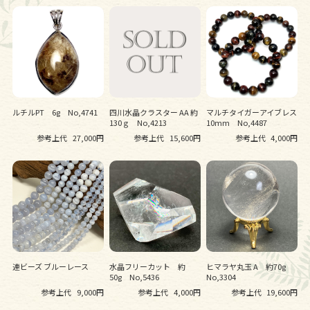
ルチルPT 6g No,4741
四川水晶クラスター AA 約
マルチタイガーアイブレス
130ｇ No,4213
10mm No,4487
参考上代
27,000円
参考上代
15,600円
参考上代
4,000円
連ビーズ ブルーレース
水晶フリーカット 約
ヒマラヤ丸玉 A 約70g
50g No,5436
No,3304
参考上代
9,000円
参考上代
4,000円
参考上代
19,600円