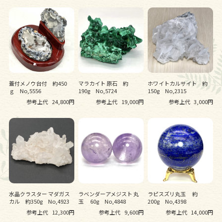
蓋付メノウ台付 約450
マラカイト 原石 約
ホワイトカルサイト 約
ｇ No,5556
190g No,5724
150g No,2315
参考上代
24,800円
参考上代
19,000円
参考上代
3,000円
水晶クラスター マダガス
ラベンダーアメジスト 丸
ラピスズリ丸玉 約
カル 約350g No,4923
玉 60g No,4848
200g No,4398
参考上代
12,300円
参考上代
9,600円
参考上代
14,000円