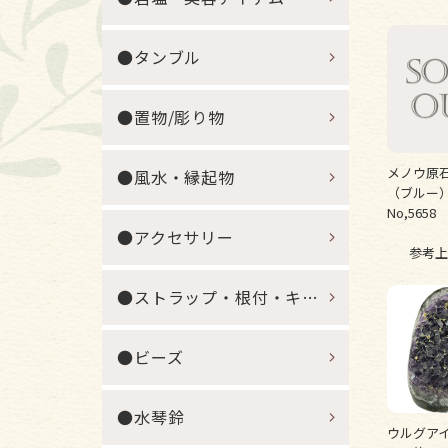
●タンブル
●置物/彫り物
メノウ原
●風水・縁起物
（ブルー）
No,5658
●アクセサリー
参考上
●ストラップ・根付・キーホルダー
●ビーズ
●水琴鈴
ウルグア