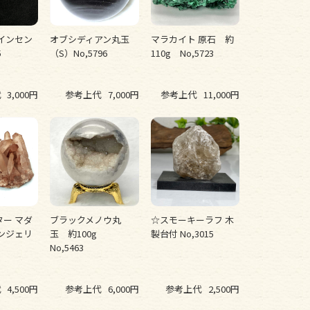
インセン
オブシディアン丸玉
マラカイト 原石 約
5
（S）No,5796
110g No,5723
代
3,000円
参考上代
7,000円
参考上代
11,000円
ー マダ
ブラックメノウ丸
☆スモーキーラフ 木
ンジェリ
玉 約100g
製台付 No,3015
g
No,5463
代
4,500円
参考上代
6,000円
参考上代
2,500円