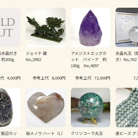
石水晶付き
ジェイド 龍
アメジストエッグカ
水晶丸玉（
約200g
No,2982
ット バイーア 約
き）No,782
180g No,4897
代
4,000円
参考上代
8,000円
参考上代
72,000円
7,
イ底辺カッ
桜メノウ ハート（L）
クリソコーラ丸玉
連ビーズ グ