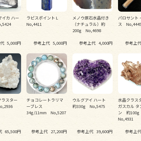
マイカ ハー
ラピスポイント L
メノウ原石水晶付き
パロサント 
,5424
No,4411
（ナチュラル）約
ス No,444
200g No,4698
代
5,000円
参考上代
5,000円
参考上代
4,000円
参考上
クラスター
チョコレートラリマ
ウルグアイ ハート
水晶クラスタ
o,2936
ーブレス
約330g No,5475
ガスカル タ
34g/11mm No,5207
ン 約100
No,4931
代
65,500円
参考上代
27,200円
参考上代
39,600円
参考上