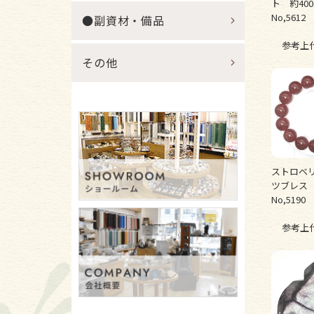
ト 約40
No,5612
●副資材・備品
参考上
その他
ストロベ
ツブレス
No,5190
参考上