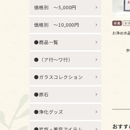
価格別 ～5,000円
価格別 ～10,000円
お浄め水晶
●商品一覧
参
●（ア行～ワ行）
●ガラスコレクション
●原石
●浄化グッズ
おすす
●岩塩・美容アイテム