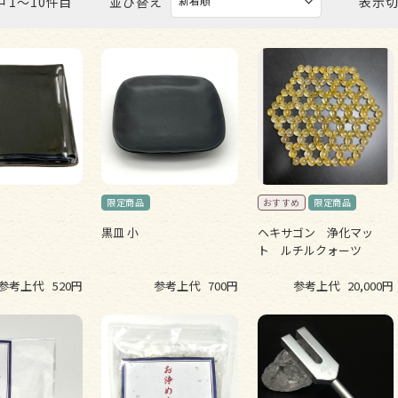
 1〜10件目
並び替え
表示
ビーズ パーツ
黒皿 小
ヘキサゴン 浄化マッ
ト ルチルクォーツ
参考上代
520円
参考上代
700円
参考上代
20,000円