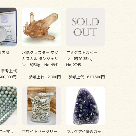
国内磨
水晶クラスター マダ
アメジストカペー
ガスカル タンジェリ
ラ 約20.35kg
ン 約50g No,4941
No,2745
参考上代
500,000円
参考上代
2,300円
参考上代
610,500円
アテマラ
ホワイトセージリー
ウルグアイ底辺カッ