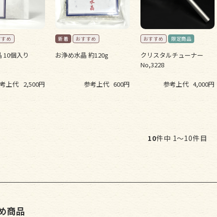
 10個入り
お浄め水晶 約120g
クリスタルチューナー
No,3228
考上代
2,500円
参考上代
600円
参考上代
4,000円
10
件中 1〜10件目
め商品