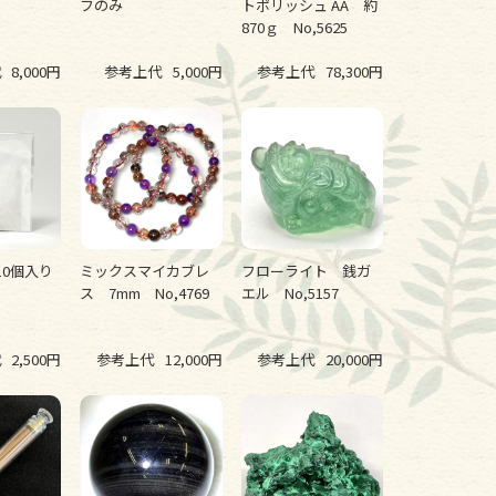
フのみ
トポリッシュ AA 約
870ｇ No,5625
代
8,000円
参考上代
5,000円
参考上代
78,300円
10個入り
ミックスマイカブレ
フローライト 銭ガ
ス 7mm No,4769
エル No,5157
代
2,500円
参考上代
12,000円
参考上代
20,000円