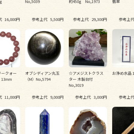
0g
No,5039
約450g No,1973
翡翠
代
16,000円
参考上代
5,500円
参考上代
29,300円
参考上
リークォー
オブシディアン丸玉
☆アメジストクラス
お浄め水晶 
 13mm
（M）No,5794
ター 木製台付
No,3019
代
11,000円
参考上代
9,000円
参考上代
3,000円
参考上