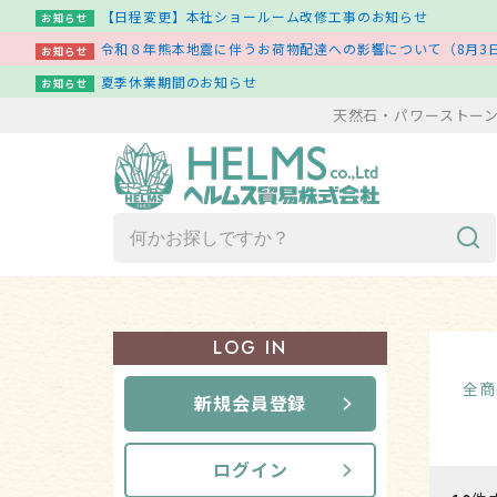
【日程変更】本社ショールーム改修工事のお知らせ
お知らせ
令和８年熊本地震に伴うお荷物配達への影響について（8月3日
お知らせ
夏季休業期間のお知らせ
お知らせ
天然石・パワーストー
商品一覧（ア行～ワ行）
LOG IN
新着商品一覧
全商
新規会員登録
その他
ログイン