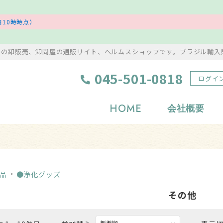
10時時点）
ンの卸販売、卸問屋の通販サイト、ヘルムスショップです。ブラジル輸入
045-501-0818
ログイ
HOME
会社概要
浄化グッズ
置物・彫り物
岩塩・美容アイテム
風水・縁起物
品
●浄化グッズ
タンブル
アクセサリー
その他
原石
ストラップ・根付