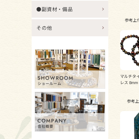
●副資材・備品
参考上
その他
マルチタ
レス 8mm 
参考上