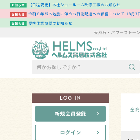
【日程変更】本社ショールーム改修工事のお知らせ
お知らせ
令和８年熊本地震に伴うお荷物配達への影響について（8月3日
お知らせ
夏季休業期間のお知らせ
お知らせ
天然石・パワーストー
商品一覧（ア行～ワ行）
LOG IN
新着商品一覧
全商
新規会員登録
その他
ログイン