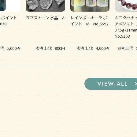
トポイント
ラフストーン 水晶 A
レインボーオーラ ポ
カコクセナ
678
イント M No,5592
アメジスト
37.5g/11
No,5168
代
5,000円
参考上代
800円
参考上代
4,000円
参考上代