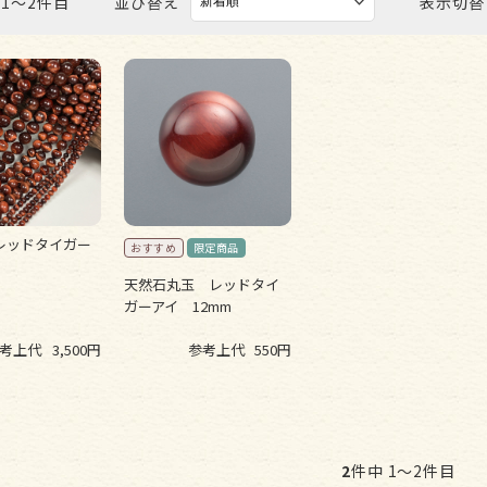
 1〜2件目
並び替え
表示切替
ビーズ パーツ
レッドタイガー
天然石丸玉 レッドタイ
ガーアイ 12mm
考上代
3,500円
参考上代
550円
2
件中 1〜2件目