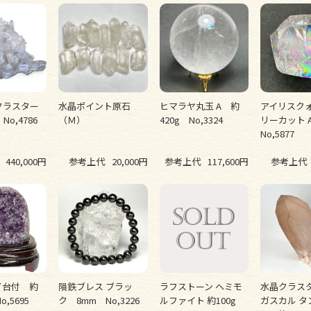
クラスター
水晶ポイント原石
ヒマラヤ丸玉 A 約
アイリスク
No,4786
（Ｍ）
420g No,3324
リーカット 
No,5877
440,000円
参考上代
20,000円
参考上代
117,600円
参考上代
イ台付 約
隕鉄ブレス ブラッ
ラフストーン ヘミモ
水晶クラスタ
o,5695
ク 8mm No,3226
ルファイト 約100g
ガスカル タ