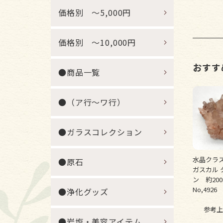
価格別 ～5,000円
価格別 ～10,000円
おすす
●商品一覧
●（ア行～ワ行）
●ガラスコレクション
水晶クラス
●原石
ガスカル 
ン 約20
No,4926
●浄化グッズ
参考上
●岩塩・美容アイテム