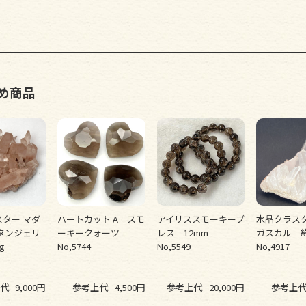
め商品
ター マダ
ハートカット A スモ
アイリススモーキーブ
水晶クラスタ
タンジェリ
ーキークォーツ
レス 12mm
ガスカル 約
0g
No,5744
No,5549
No,4917
代
9,000円
参考上代
4,500円
参考上代
20,000円
参考上