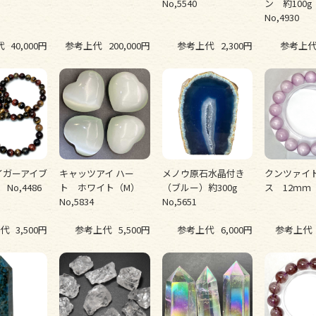
No,5540
ン 約100
No,4930
代
40,000円
参考上代
200,000円
参考上代
2,300円
参考上
イガーアイブ
キャッツアイ ハー
メノウ原石水晶付き
クンツァイ
No,4486
ト ホワイト（M）
（ブルー）約300g
ス 12ｍｍ 
No,5834
No,5651
代
3,500円
参考上代
5,500円
参考上代
6,000円
参考上代