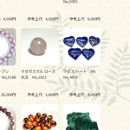
g
No,5055
代
4,500円
参考上代
4,000円
参考上代
6,000円
トブレ
マダガスカル ローズ
ラピス ハート （M)
No,5186
丸玉 No,3013
No,4658
25,000円
参考上代
3,600円
参考上代
4,000円