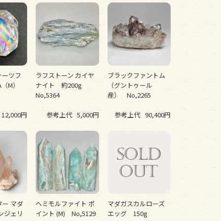
ォーツフ
ラフストーン カイヤ
ブラックファントム
A（M）
ナイト 約200g
（グントゥール
No,5364
産） No,2265
12,000円
参考上代
5,000円
参考上代
90,400円
ー マダ
ヘミモルファイト ポ
マダガスカルローズ
ンジェリ
イント (M) No,5129
エッグ 150g