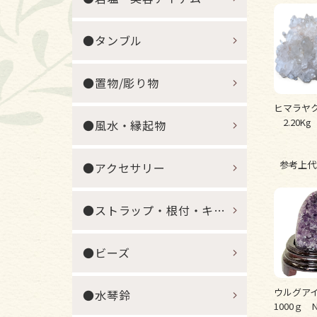
●タンブル
●置物/彫り物
ヒマラヤ
2.20Kg 
●風水・縁起物
参考上代
●アクセサリー
●ストラップ・根付・キーホルダー
●ビーズ
ウルグア
●水琴鈴
1000ｇ N