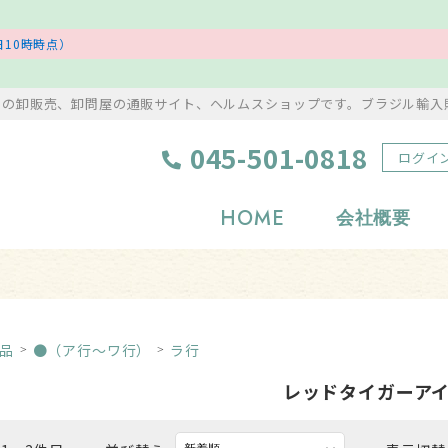
10時時点）
ンの卸販売、卸問屋の通販サイト、ヘルムスショップです。ブラジル輸入
045-501-0818
ログイ
HOME
会社概要
浄化グッズ
置物・彫り物
岩塩・美容アイテム
風水・縁起物
品
●（ア行～ワ行）
ラ行
タンブル
アクセサリー
レッドタイガーア
原石
ストラップ・根付