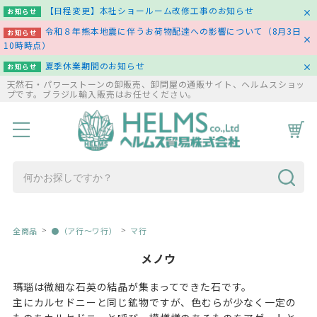
【日程変更】本社ショールーム改修工事のお知らせ
お知らせ
令和８年熊本地震に伴うお荷物配達への影響について（8月3日
お知らせ
10時時点）
夏季休業期間のお知らせ
お知らせ
天然石・パワーストーンの卸販売、卸問屋の通販サイト、ヘルムスショッ
プです。ブラジル輸入販売はお任せください。
HOME
商品一覧
コラム
お問い合わせ
全商品
●（ア行～ワ行）
マ行
メノウ
瑪瑙は微細な石英の結晶が集まってできた石です。
主にカルセドニーと同じ鉱物ですが、色むらが少なく一定の