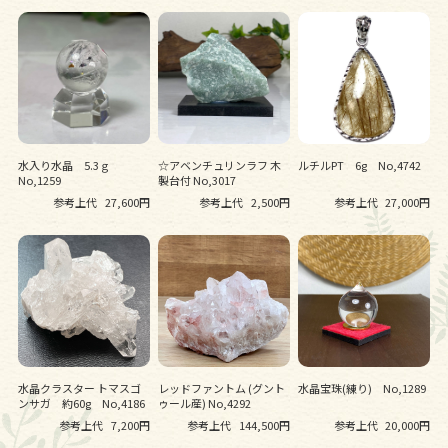
水入り水晶 5.3ｇ
☆アベンチュリンラフ 木
ルチルPT 6g No,4742
No,1259
製台付 No,3017
参考上代
27,600円
参考上代
2,500円
参考上代
27,000円
水晶クラスター トマスゴ
レッドファントム (グント
水晶宝珠(練り) No,1289
ンサガ 約60g No,4186
ゥール産) No,4292
参考上代
7,200円
参考上代
144,500円
参考上代
20,000円