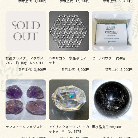
参考上代
3,000円
参考上代
17,600円
参考上代
59,400円
水晶クラスター マダガス
ヘキサゴン 水晶浄化マ
セージパウダー 約40g
カル 約100g No,4911
ット
参考上代
3,500円
参考上代
6,000円
参考上代
2,000円
ラフストーン アメジスト
アイリスクォーツフリーカ
黒水晶丸玉 No,5803
ット A（M）No,5878
参考上代
500円
参考上代
12,000円
参考上代
12,000円