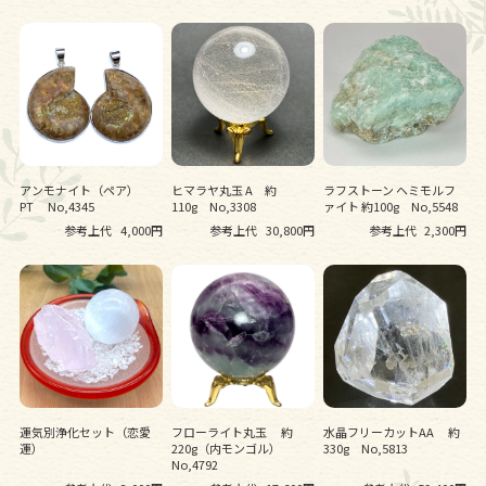
アンモナイト（ペア）
ヒマラヤ丸玉 A 約
ラフストーン ヘミモルフ
PT No,4345
110g No,3308
ァイト 約100g No,5548
参考上代
4,000円
参考上代
30,800円
参考上代
2,300円
運気別浄化セット（恋愛
フローライト丸玉 約
水晶フリーカットAA 約
運）
220g（内モンゴル）
330g No,5813
No,4792