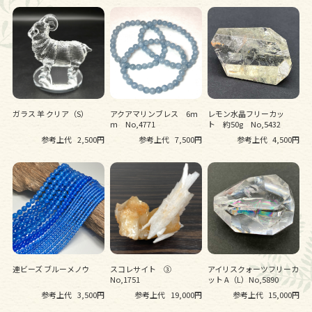
ガラス 羊 クリア（S）
アクアマリンブレス 6ｍ
レモン水晶フリーカッ
ｍ No,4771
ト 約50g No,5432
参考上代
2,500円
参考上代
7,500円
参考上代
4,500円
連ビーズ ブルーメノウ
スコレサイト ➂
アイリスクォーツフリーカ
No,1751
ット A（L）No,5890
参考上代
3,500円
参考上代
19,000円
参考上代
15,000円