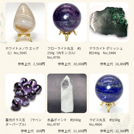
ホワイトメノウ エッグ
フローライト丸玉 約
マラカイト ポリッシュ
（L）No,5045
250g（内モンゴル）
約240g No,5484
No,4795
参考上代
2,500円
参考上代
20,000円
参考上代
16,800円
蓄光ガラス玉 （ラベン
水晶ポイント 約360g
ラピス丸玉 約200g
ダーパープル）
No,4797
No,4666
参考上代
650円
参考上代
21,600円
参考上代
12,000円