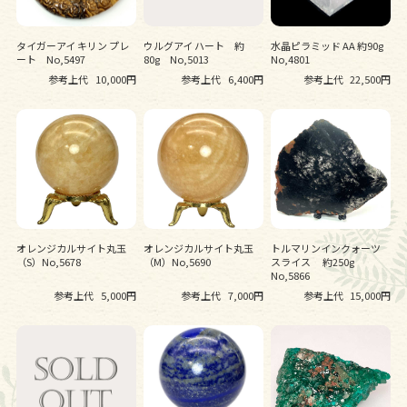
タイガーアイ キリン プレ
ウルグアイ ハート 約
水晶ピラミッド AA 約90g
ート No,5497
80g No,5013
No,4801
参考上代
10,000円
参考上代
6,400円
参考上代
22,500円
オレンジカルサイト丸玉
オレンジカルサイト丸玉
トルマリンインクォーツ
（S）No,5678
（M）No,5690
スライス 約250g
No,5866
参考上代
5,000円
参考上代
7,000円
参考上代
15,000円