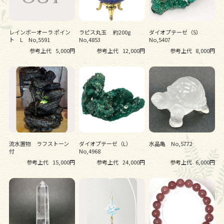
レインボーオーラ ポイン
ラピス丸玉 約200g
ダイオプテーゼ（S）
ト L No,5591
No,4853
No,5407
参考上代
5,000円
参考上代
12,000円
参考上代
8,000円
流水置物 ラフストーン
ダイオプテーゼ（L）
水晶亀 No,5772
付
No,4968
参考上代
15,000円
参考上代
24,000円
参考上代
6,000円