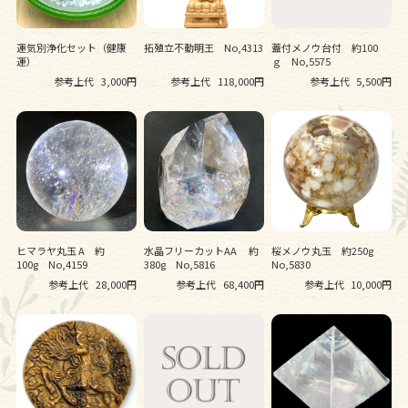
運気別浄化セット（健康
拓殖立不動明王 No,4313
蓋付メノウ台付 約100
運）
ｇ No,5575
参考上代
3,000円
参考上代
118,000円
参考上代
5,500円
ヒマラヤ丸玉 A 約
水晶フリーカットAA 約
桜メノウ丸玉 約250g
100g No,4159
380g No,5816
No,5830
参考上代
28,000円
参考上代
68,400円
参考上代
10,000円