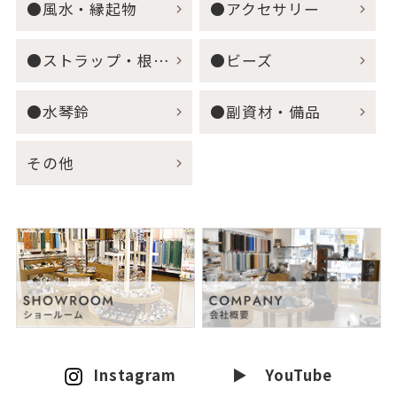
●風水・縁起物
●アクセサリー
●ストラップ・根付・キーホルダー
●ビーズ
●水琴鈴
●副資材・備品
その他
Instagram
▶ YouTube