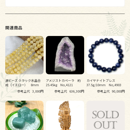
関連商品
連ビーズ クラック水晶合
アメジストカペーラ 約
カイヤナイトブレス
成（イエロー） 8ｍｍ
25.45kg No,4121
37.5g/10mm No,4903
参考上代
3,000円
参考上代
636,300円
参考上代
90,000円