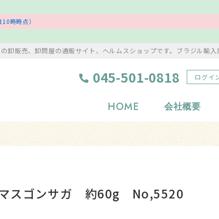
10時時点）
ンの卸販売、卸問屋の通販サイト、ヘルムスショップです。ブラジル輸入
045-501-0818
ログイ
HOME
会社概要
浄化グッズ
置物・彫り物
岩塩・美容アイテム
風水・縁起物
タンブル
アクセサリー
スゴンサガ 約60g No,5520
原石
ストラップ・根付