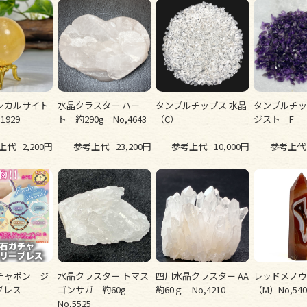
ンカルサイト
水晶クラスター ハー
タンブルチップス 水晶
タンブルチッ
1929
ト 約290g No,4643
（C）
ジスト F
上代
2,200円
参考上代
23,200円
参考上代
10,000円
参考上代
チャポン ジ
水晶クラスター トマス
四川水晶クラスター AA
レッドメノ
ーブレス
ゴンサガ 約60g
約60ｇ No,4210
（M）No,540
No,5525