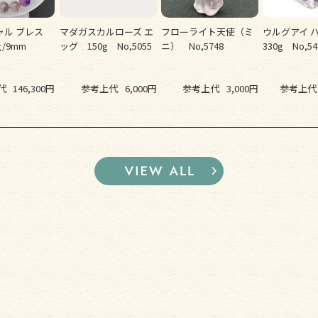
ャル ブレス
マダガスカルローズ エ
フローライト天使（ミ
ウルグアイ 
5g/9mm
ッグ 150g No,5055
ニ） No,5748
330g No,54
代
146,300円
参考上代
6,000円
参考上代
3,000円
参考上代