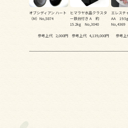
オブシディアン ハート
ヒマラヤ水晶クラスタ
エレスチ
（M）No,5874
ー鉄台付き A 約
AA 19.
15.2kg No,3040
No,4369
参考上代
2,000円
参考上代
4,139,000円
参考上