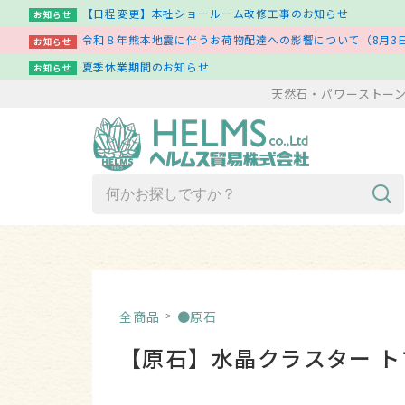
【日程変更】本社ショールーム改修工事のお知らせ
お知らせ
令和８年熊本地震に伴うお荷物配達への影響について（8月3日
お知らせ
夏季休業期間のお知らせ
お知らせ
天然石・パワーストー
商品一覧（ア行～ワ行）
新着商品一覧
全商品
●原石
その他
【原石】水晶クラスター トマ