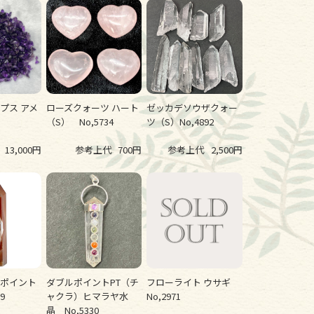
プス アメ
ローズクォーツ ハート
ゼッカデソウザクォー
（S） No,5734
ツ（S）No,4892
13,000円
参考上代
700円
参考上代
2,500円
ウポイント
ダブルポイントPT（チ
フローライト ウサギ
9
ャクラ）ヒマラヤ水
No,2971
晶 No,5330